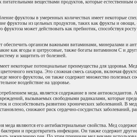
ых питательными веществами продуктов, которые естественным 
ебление фруктозы в умеренных количествах имеет некоторые сп
ние фруктозы из цельных продуктов, таких как фрукты и овощи,
о фруктоза может действовать как пребиотик, способствуя рост
ет обеспечить организм важными витаминами, минералами и ан
акие как ягоды и цитрусовые, также богаты витамином С и дру
стему и защитить от болезней.
 имеет некоторые потенциальные преимущества для здоровья. Ме
цветочного нектара. Это сложная смесь сахаров, включая фрукто
в меде много фруктозы, он также содержит множество полезных с
ельное воздействие на здоровье.
отреблением меда, является содержание в нем антиоксидантов.
овреждений, вызываемых свободными радикалами, которые пред
ок и способствовать развитию хронических заболеваний. В мед
становлено, снижают риск сердечно-сосудистых заболеваний, ра
ия меда являются его антибактериальные свойства. Мед содержи
ь бактерии и предотвратить инфекции. Он также содержит други
вать заживлению ран. По этим причинам мед веками использова