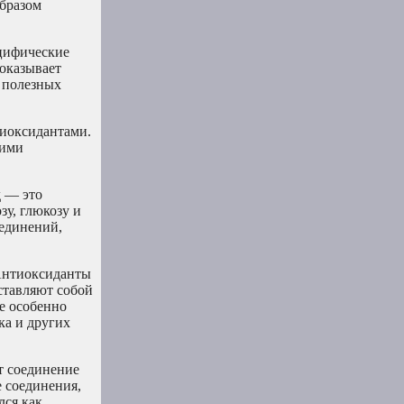
образом
ецифические
 оказывает
у полезных
тиоксидантами.
гими
д — это
зу, глюкозу и
оединений,
 Антиоксиданты
ставляют собой
е особенно
ка и других
т соединение
е соединения,
лся как