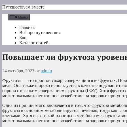
Перейти
Путешествуем вместе
к
содержимому
Меню
Главная
Всё про путешествия
Блог
Каталог статей
Повышает ли фруктоза уровень 
24 октября, 2023
от
admin
Фруктоза — это простой сахар, содержащийся во фруктах, Повы
меде. Она также широко используется в качестве подсластител
сиропа с высоким содержанием фруктозы (ГФУ). Хотя фруктоза 
может оказывать негативное воздействие на здоровье при упот
Одна из причин этого заключается в том, что фруктоза метабол
фруктоза в основном метаболизируется печенью, тогда как глю
клетками. Хотя из-за такой разницы в метаболизме фруктоза мо
может оказывать негативное воздействие на здоровье при упот