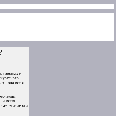
?
тьи овощах и
укурузного
за, она все же
треблении
гии всеми
 самом деле она