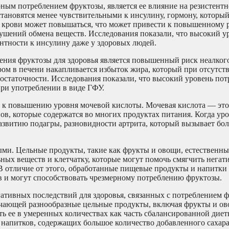
ным потреблением фруктозы, является ее влияние на резистентн
 становятся менее чувствительными к инсулину, гормону, которы
а в крови может повышаться, что может привести к повышенному 
рушений обмена веществ. Исследования показали, что высокий у
нтности к инсулину даже у здоровых людей.
ения фруктозы для здоровья является повышенный риск неалко
м в печени накапливается избыток жира, который при отсутст
статочности. Исследования показали, что высокий уровень пот
ри употреблении в виде ГФУ.
ти к повышению уровня мочевой кислоты. Мочевая кислота — эт
в, которые содержатся во многих продуктах питания. Когда ур
азвитию подагры, разновидности артрита, который вызывает бол
ыми. Цельные продукты, такие как фрукты и овощи, естественн
ьных веществ и клетчатку, которые могут помочь смягчить негат
 В отличие от этого, обработанные пищевые продукты и напитки
тв и могут способствовать чрезмерному потреблению фруктозы.
ативных последствий для здоровья, связанных с потреблением ф
чающей разнообразные цельные продукты, включая фрукты и ов
ять ее в умеренных количествах как часть сбалансированной диет
напитков, содержащих большое количество добавленного сахара