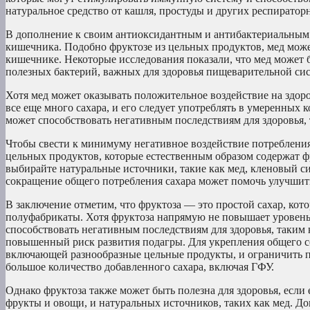
натуральное средство от кашля, простуды и других респирато
В дополнение к своим антиоксидантным и антибактериальным 
кишечника. Подобно фруктозе из цельных продуктов, мед может
кишечнике. Некоторые исследования показали, что мед может 
полезных бактерий, важных для здоровья пищеварительной си
Хотя мед может оказывать положительное воздействие на здоров
все еще много сахара, и его следует употреблять в умеренных 
может способствовать негативным последствиям для здоровья, 
Чтобы свести к минимуму негативное воздействие потребления
цельных продуктов, которые естественным образом содержат ф
выбирайте натуральные источники, такие как мед, кленовый си
сокращение общего потребления сахара может помочь улучшить
В заключение отметим, что фруктоза — это простой сахар, ко
полуфабрикаты. Хотя фруктоза напрямую не повышает уровень 
способствовать негативным последствиям для здоровья, таким 
повышенный риск развития подагры. Для укрепления общего с
включающей разнообразные цельные продукты, и ограничить 
большое количество добавленного сахара, включая ГФУ.
Однако фруктоза также может быть полезна для здоровья, если 
фрукты и овощи, и натуральных источников, таких как мед. До