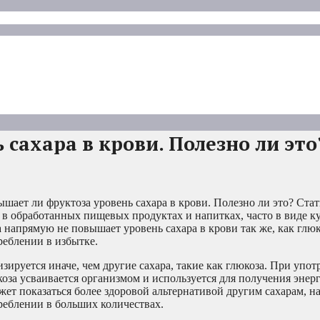
сахара в крови. Полезно ли это
шает ли фруктоза уровень сахара в крови. Полезно ли это? Ста
я в обработанных пищевых продуктах и напитках, часто в виде к
напрямую не повышает уровень сахара в крови так же, как глюко
реблении в избытке.
изируется иначе, чем другие сахара, такие как глюкоза. При упо
коза усваивается организмом и используется для получения энер
жет показаться более здоровой альтернативой другим сахарам, на
реблении в больших количествах.