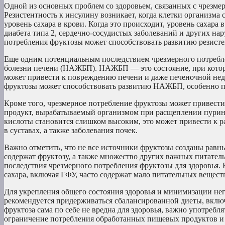
Одной из основных проблем со здоровьем, связанных с чрезмер
Резистентность к инсулину возникает, когда клетки организма
уровень сахара в крови. Когда это происходит, уровень сахар
диабета типа 2, сердечно-сосудистых заболеваний и других на
потребления фруктозы может способствовать развитию резисте
Еще одним потенциальным последствием чрезмерного потребл
болезни печени (НАЖБП). НАЖБП — это состояние, при которо
может привести к повреждению печени и даже печеночной недо
фруктозы может способствовать развитию НАЖБП, особенно п
Кроме того, чрезмерное потребление фруктозы может привес
продукт, вырабатываемый организмом при расщеплении пурино
кислоты становится слишком высоким, это может привести к р
в суставах, а также заболевания почек.
Важно отметить, что не все источники фруктозы созданы равн
содержат фруктозу, а также множество других важных питател
последствия чрезмерного потребления фруктозы для здоровья.
сахара, включая ГФУ, часто содержат мало питательных вещес
Для укрепления общего состояния здоровья и минимизации нег
рекомендуется придерживаться сбалансированной диеты, вклю
фруктоза сама по себе не вредна для здоровья, важно употребл
ограничение потребления обработанных пищевых продуктов и 