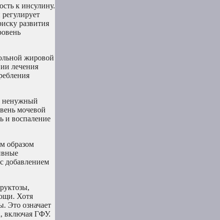
ость к инсулину.
й регулирует
риску развития
ровень
гольной жировой
вии лечения
ребления
о ненужный
овень мочевой
ь и воспаление
ым образом
ивные
 с добавлением
руктозы,
ощи. Хотя
ы. Это означает
, включая ГФУ.