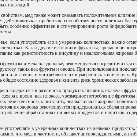
рных инфекций.
свойствам, мед также может оказывать положительное влияние 
 действовать как пребиотик, способствуя росту полезных бакте
быть особенно эффективен в стимулировании роста бифидобакте
стемы.
ье, если употреблять его в умеренных количествах, важно отмет
количествах. Как и другие источники фруктозы, чрезмерное потр
таким как резистентность к инсулину и неалкогольная жировая б
 фруктозы и меда на здоровье, рекомендуется сосредоточиться н
руктозу, таких как фрукты и овощи. При использовании подслас
роп или стевия, и употребляйте их в умеренных количествах. Кр
 общее состояние здоровья и снизить риск хронических заболев
торый содержится в различных продуктах питания, включая фрук
сахара в крови, как глюкоза, чрезмерное потребление фруктозы
как резистентность к инсулину, неалкогольная жировая болезнь 
остояния здоровья рекомендуется придерживаться сбалансирова
потребление обработанных пищевых продуктов и напитков, сод
ее употреблять в умеренных количествах из цельных продуктов, 
казано, что мед, в частности, обладает антиоксидантными, ант