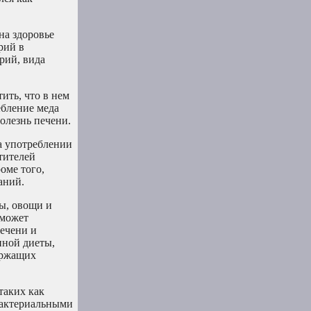
на здоровье
рий в
рий, вида
ить, что в нем
ебление меда
олезнь печени.
а употреблении
тителей
оме того,
аний.
ты, овощи и
 может
печени и
нной диеты,
ержащих
таких как
ибактериальными