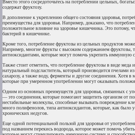
Вместо этого сосредоточьтесь на потреблении цельных, богат
содержат фруктозу.
В дополнение к укреплению общего состояния здоровья, потр
преимущества для здоровья. Например, доказано, что потребле
положительное влияние на здоровье кишечника. Это потому, чт
бактерий в кишечнике.
Кроме того, потребление фруктозы из цельных продуктов мож
Например, многие фрукты с высоким содержанием фруктозы, т
антиоксидантами, которые могут помочь укрепить иммунную си
Также стоит отметить, что потребление фруктозы в виде меда
натуральный подсластитель, который производится пчелами из 
сахарозу, а также воду, ферменты и другие соединения. Хотя 
которые при умеренном употреблении могут оказывать положит
Одним из основных преимуществ для здоровья, связанных с уп
— это соединения, которые помогают защитить организм от п
нестабильные молекулы, способные вызывать повреждение клет
много полифенолов, типа антиоксидантов, которые, как было у
хронических недугов.
Еще одной потенциальной пользой для здоровья от употреблен
под названием перекись водорода, которое может помочь убит
которые могут стимулировать иммунную систему и способство