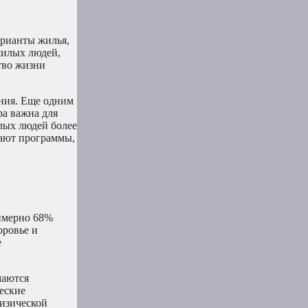
арианты жилья,
жилых людей,
тво жизни
ния. Еще одним
а важна для
лых людей более
ают программы,
имерно 68%
оровье и
е
маются
еские
изической