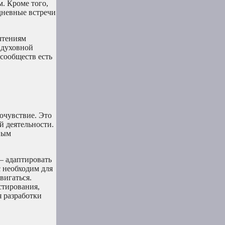
. Кроме того,
дневные встречи
чтениям
 духовной
 сообществ есть
очувствие. Это
 деятельности.
ным
— адаптировать
 необходим для
вигаться.
стирования,
я разработки