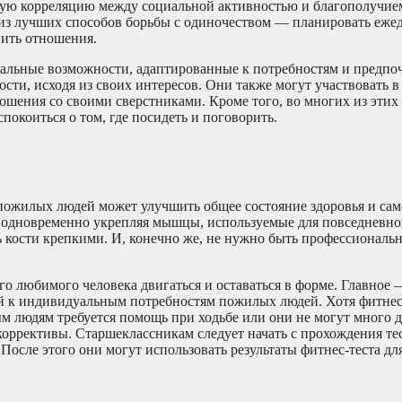
ную корреляцию между социальной активностью и благополучием
 из лучших способов борьбы с одиночеством — планировать еже
пить отношения.
льные возможности, адаптированные к потребностям и предпо
сти, исходя из своих интересов. Они также могут участвовать в
ошения со своими сверстниками. Кроме того, во многих из этих
покоиться о том, где посидеть и поговорить.
пожилых людей может улучшить общее состояние здоровья и сам
одновременно укрепляя мышцы, используемые для повседневной
ь кости крепкими. И, конечно же, не нужно быть профессиональ
о любимого человека двигаться и оставаться в форме. Главное 
й к индивидуальным потребностям пожилых людей. Хотя фитнес
м людям требуется помощь при ходьбе или они не могут много д
оррективы. Старшеклассникам следует начать с прохождения те
После этого они могут использовать результаты фитнес-теста дл