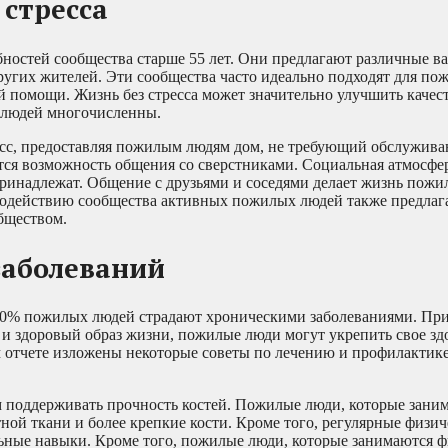
 стресса
ностей сообщества старше 55 лет. Они предлагают различные в
других жителей. Эти сообщества часто идеально подходят для по
й помощи. Жизнь без стресса может значительно улучшить качес
 людей многочисленны.
сс, предоставляя пожилым людям дом, не требующий обслужива
ся возможность общения со сверстниками. Социальная атмосфер
ринадлежат. Общение с друзьями и соседями делает жизнь пожи
модействию сообщества активных пожилых людей также предлаг
бществом.
заболеваний
 80% пожилых людей страдают хроническими заболеваниями. Пр
 и здоровый образ жизни, пожилые люди могут укрепить свое зд
м отчете изложены некоторые советы по лечению и профилактик
поддерживать прочность костей. Пожилые люди, которые зани
ной ткани и более крепкие кости. Кроме того, регулярные физич
ные навыки. Кроме того, пожилые люди, которые занимаются ф