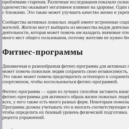
проблемами старения. Различные исследования показали силь
одиночество оказывает негативное влияние на здоровье. Один
с близкими. Это также может улучшить качество жизни и укре
Сообщества активных пожилых людей имеют встроенные социа
жителей. Жители могут выбирать из множества видов деятельно
деятельности, которая может помочь им наладить значимые отн
много мест общего пользования, поэтому жителям не нужно бес
Фитнес-программы
Динамичная и разнообразная фитнес-программа для активных 
может помочь пожилым людям сохранить свою независимость, 
Это также может помочь предотвратить остеопороз и сохранит
спортсменом, чтобы воспользоваться фитнес-программой.
Фитнес-программа — один из лучших способов заставить вашег
фитнес-программы для активного образа жизни пожилых люде
всех, у него также есть много разных форм. Некоторым пожилы
Программа должна учитывать это и вносить соответствующие к
чтобы определить их базовый уровень физической подготовки. 
рецепта упражнений.