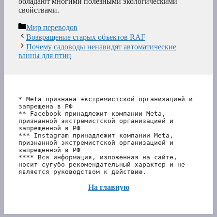
обладают многими полезными экологическими
свойствами.
Рубрики
Мир переводов
Возвращение старых объектов RAF
Почему садоводы ненавидят автоматические
ванны для птиц
* Meta признана экстремистской организацией и 
запрещена в РФ
** Facebook принадлежит компании Meta, 
признанной экстремистской организацией и 
запрещенной в РФ
*** Instagram принадлежит компании Meta, 
признанной экстремистской организацией и 
запрещенной в РФ 
**** Вся информация, изложенная на сайте, 
носит сугубо рекомендательный характер и не 
является руководством к действию.
На главную