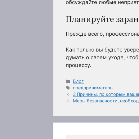
обсуждайте любые неприят
Планируйте заран
Прежде всего, профессион
Как только вы будете увер
думать о своем уходе, что
процессу.
Рубрики
Блог
Метки
предприниматель
3 Причины, по которым ваше
Меры безопасности, необхо