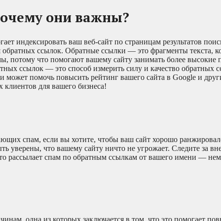
почему они важны?
ает индексировать ваш веб-сайт по страницам результатов пои
я обратных ссылок. Обратные ссылки — это фрагменты текста, к
мы, потому что помогают вашему сайту занимать более высокие 
тных ссылок — это способ измерить силу и качество обратных с
и может помочь повысить рейтинг вашего сайта в Google и дру
 клиентов для вашего бизнеса!
ющих спам, если вы хотите, чтобы ваш сайт хорошо ранжировал
ыть уверены, что вашему сайту ничто не угрожает. Следите за в
о–то рассылает спам по обратным ссылкам от вашего имени — не
инам, одна из которых заключается в том, что это помогает по