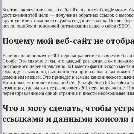
Быстрое включение вашего веб-сайта в список Google может б
достижения этой цели — получение обратных ссылок с высоко
вручную или с помощью службы создания ссылок. После сбора о
нет ли ошибок в поисковой оптимизации вашего сайта (SEO).
Почему мой веб-сайт не отобра
Если вы не используете 301 перенаправление на своем веб-сайт
Google. Это связано с тем, что каждый раз, когда кто-то нажима
постоянного перенаправления 301 вместо фактического места н
куда идут ссылки, но, выполнив эти простые шаги, вы можете
доменным именем. Это приведет к замене канонического имени 
Во-вторых, установите плагин GSC (Google Search Console) дл
страницах, где вы хотите реализовать 301 перенаправление. По
перенаправление на одной странице и внести необходимые изм
Что я могу сделать, чтобы ус
ссылками и данными консоли п
Если вы видите низкие результаты поисковой системы по вашем