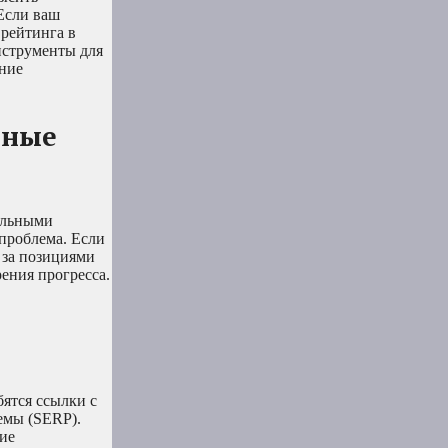
 Если ваш
 рейтинга в
нструменты для
яние
тные
вильными
 проблема. Если
 за позициями
рения прогресса.
бятся ссылки с
емы (SERP).
ие