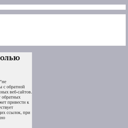
солью
“не
ы с обратной
нных веб-сайтов.
г обратных
жет привести к
ествует
щих ссылок, при
жно