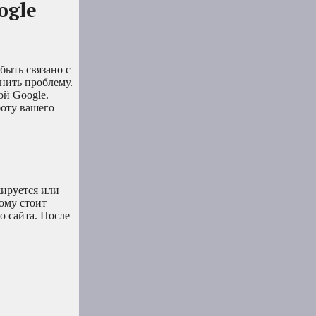
ogle
быть связано с
нить проблему.
ой Google.
боту вашего
ируется или
ому стоит
о сайта. После