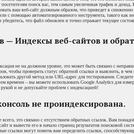
 посетителям поиск вас, тем самым увеличивая трафик и доход.
ировать ваш веб-сайт должным образом, что приведет к снижению
ли с помощью автоматизированного инструмента, такого как и
в убедитесь, что файл обновлен и точно отражает текущее состо
в — Индексы веб-сайтов и обра
ексация не на должном уровне, это может быть связано с непра
ов, чтобы проверить статус обратной ссылки и выяснить, в чем
льзовать другой метод или URL-адрес для тестирования. Следите
ем времени – вы можете использовать Google Analytics для изме
 рукой и не допускайте проблем с индексацией!
консоль не проиндексирована.
е всего, это связано с отсутствием обратных ссылок. Вам понадо
айт и вывести его в начало страниц результатов поисковой сист
ные ссылки могут помочь вам определить ссылки, способствующ