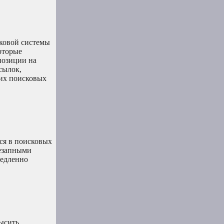
сковой системы
оторые
позиции на
сылок,
гих поисковых
ся в поисковых
незапными
медленно
высить