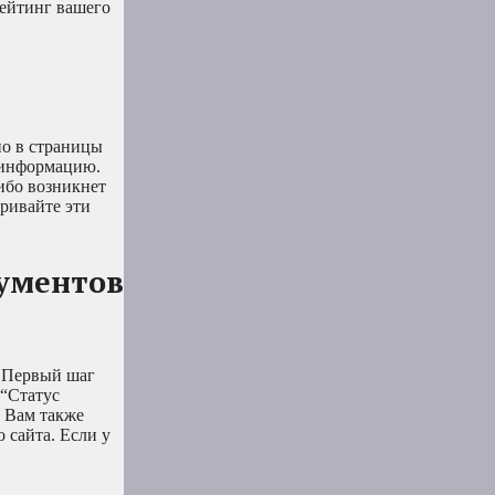
рейтинг вашего
но в страницы
м информацию.
ибо возникнет
ривайте эти
ументов
! Первый шаг
 “Статус
. Вам также
 сайта. Если у