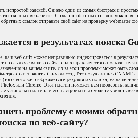
ыть непростой задачей. Однако один из самых быстрых и просты
качественных веб-сайтов. Создание обратных ссылок можно вы
братных ссылок отправьте свой сайт на проверку webmaster tool
жается в результатах поиска Go
е, ваш веб-сайт может неправильно индексироваться в результат
ет на ссылку с вашего сайта, она отправляет этого пользователя 
азначения на вашем сайте. Из-за этой проблемы может быть сло
 быстро это исправить. Сначала создайте новую запись CNAME с
(того, которое отображается в результатах поиска) на ваше ново
я Firefox или Chrome. Этот плагин поможет вам проверить налич
сле установки плагина и его настройки вы сможете увидеть все 
енения.
транить проблему с моими обрат
оиска по веб-сайту?
у сайту или низкое качество обратной ссылки, то есть нескольк