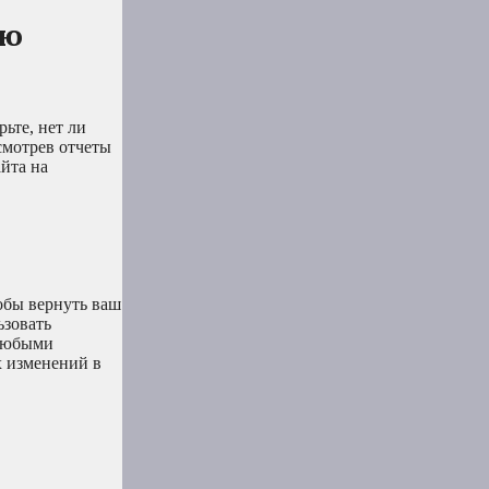
ью
ьте, нет ли
смотрев отчеты
айта на
тобы вернуть ваш
ьзовать
 любыми
х изменений в