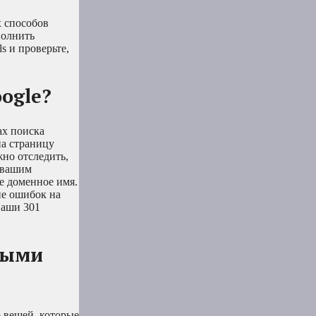
х способов
полнить
s и проверьте,
ogle?
ах поиска
на страницу
жно отследить,
 вашим
е доменное имя.
ие ошибок на
ваши 301
ными
о вещей, которые