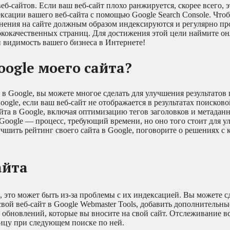
-сайтов. Если ваш веб-сайт плохо ранжируется, скорее всего, эт
ксации вашего веб-сайта с помощью Google Search Console. Что
менения на сайте должным образом индексируются и регулярно п
ококачественных страниц. Для достижения этой цели наймите он
 видимость вашего бизнеса в Интернете!
oogle моего сайта?
 в Google, вы можете многое сделать для улучшения результатов
ogle, если ваш веб-сайт не отображается в результатах поисков
йта в Google, включая оптимизацию тегов заголовков и метадан
а Google — процесс, требующий времени, но оно того стоит для 
чшить рейтинг своего сайта в Google, поговорите о решениях с 
айта
e, это может быть из-за проблемы с их индексацией. Вы можете с
свой веб-сайт в Google Webmaster Tools, добавить дополнительн
и обновлений, которые вы вносите на свой сайт. Отслеживание в
ицу при следующем поиске по ней.