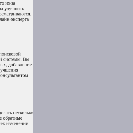
о из-за
бы улучшить
росматриваются.
лайн-эксперта
 поисковой
ой системы. Вы
ных, добавление
улучшения
консультантом
делать несколько
ые обратные
сех изменений