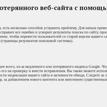
отерянного веб-сайта с помощ
, есть несколько способов устранить проблему. Для начала провер
правьте все ошибки и ускорьте результаты поиска по сайту, про
ение, чтобы перевести пользователей со старой версии вашего с
(страницы результатов поисковой системы).
орее всего, из-за медленного или потерянного индекса Google. Ч
 его на проверку и внести исправления. Вы также можете испол
ости индексации вашего сайта и активности обхода. Следите за
ер, за добавлением нового контента или внесением существенны