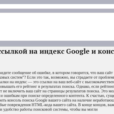
ссылкой на индекс Google и кон
идите сообщение об ошибке, в котором говорится, что ваш сайт 
вых систем”? Если это так, возможно, вы страдаете от проблем
ылки на индекс — это ссылки на ваш веб-сайт с высококачестве
вышать его рейтинг в результатах поиска. Однако, если рейтин
т не включить ваш сайт на страницы результатов поиска. Это мо
 и ошибкам при поиске определенного контента. К счастью, сущ
ить консоль поиска Google вашего сайта на наличие неработаю
юбые повреждения HTML-кода вашего сайта. В конце концов, ва
 и удобство работы поисковой системы, чтобы вы могли