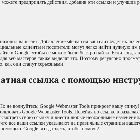
 можете предпринять действия, добавив эти ссылки и улучшив 
находил ваш сайт. Добавление sitemap на ваш сайт будет включе
тенциальные клиенты и посетители могут легко найти нужную и
айта в Google, чтобы ее можно было быстро найти. Если когда-л
ля веб-мастеров также выделят это. Поэтому регулярно просмат
, как они станут серьезными!
атная ссылка с помощью инстр
о не волнуйтесь; Google Webmaster Tools прикроет вашу спину
ьзовать Google Webmaster Tools. Перейдя по ссылке в разделах
росмотреть свою ссылку и внести любые необходимые изменения
 что все ваши ссылки указывают на правильные страницы вашего
 помощью. Google всегда здесь, чтобы помочь!