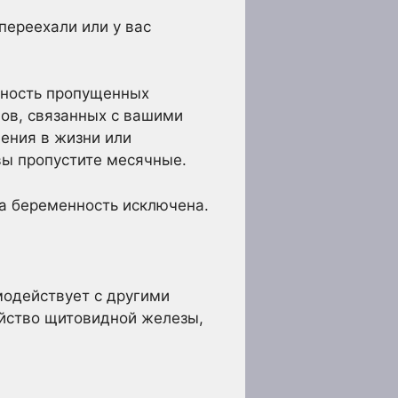
переехали или у вас
дность пропущенных
нов, связанных с вашими
нения в жизни или
 вы пропустите месячные.
да беременность исключена.
модействует с другими
ойство щитовидной железы,