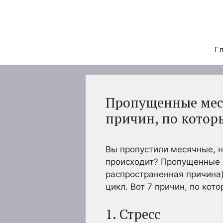
Перейти
к
содержимому
Гл
Пропущенные меся
причин, по котор
Вы пропустили месячные, 
происходит? Пропущенные м
распространенная причина)
цикл. Вот 7 причин, по кот
1. Стресс