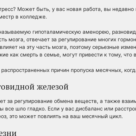
ресс? Может быть, у вас новая работа, вы недавно 
местр в колледже.
 называемую гипоталамическую аменорею, разнови
сть мозга, отвечает за регулирование многих гормо
влияет на эту часть мозга, поэтому серьезные изме
ие как смерть в семье, могут привести к тому, что
 распространенных причин пропуска месячных, ког
товидной железой
т за регулирование обмена веществ, а также взаи
ы все шло гладко. Если у вас дисбаланс или расстр
еоз, это может повлиять на ваш месячный цикл.
лезни