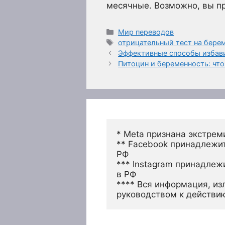
месячные. Возможно, вы пр
Рубрики
Мир переводов
Метки
отрицательный тест на бере
Эффективные способы избави
Питоцин и беременность: что
* Meta признана экстрем
** Facebook принадлежит
РФ
*** Instagram принадлеж
в РФ 
**** Вся информация, из
руководством к действи