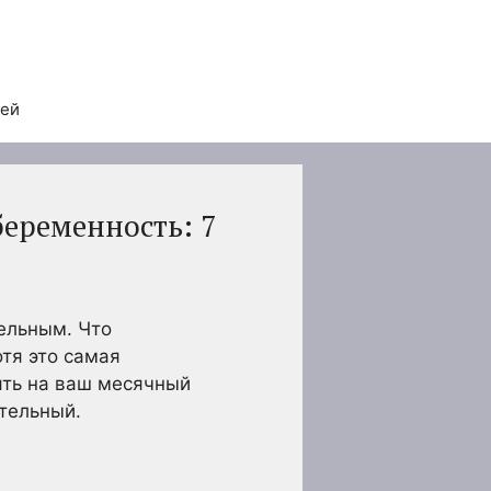
тей
еременность: 7
ельным. Что
тя это самая
ять на ваш месячный
ательный.