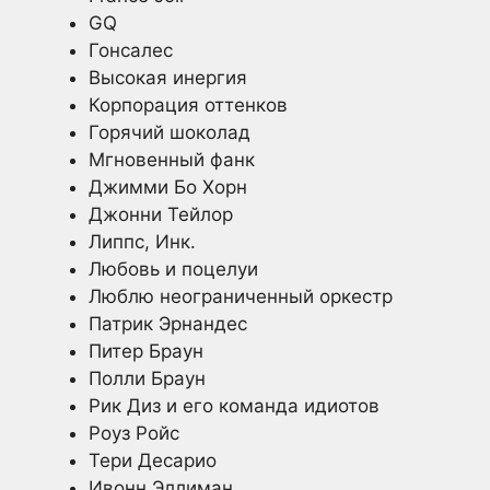
GQ
Гонсалес
Высокая инергия
Корпорация оттенков
Горячий шоколад
Мгновенный фанк
Джимми Бо Хорн
Джонни Тейлор
Липпс, Инк.
Любовь и поцелуи
Люблю неограниченный оркестр
Патрик Эрнандес
Питер Браун
Полли Браун
Рик Диз и его команда идиотов
Роуз Ройс
Тери Десарио
Ивонн Эллиман