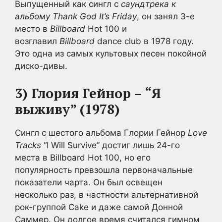
Выпущенный как сингл с
саундтрека к
альбому Thank God It’s Friday
, он занял 3-е
место в
Billboard
Hot 100 и
возглавил
Billboard
dance club в 1978 году.
Это одна из самых культовых песен покойной
диско-дивы.
3) Глория Гейнор – “Я
выживу” (1978)
Сингл с шестого альбома Глории Гейнор
Love
Tracks
“I Will Survive” достиг лишь 24-го
места в Billboard
Hot 100, но его
популярность превзошла первоначальные
показатели чарта. Он был освещен
несколько раз, в частности альтернативной
рок-группой Cake и даже самой Донной
Саммер. Он долгое время считался гимном