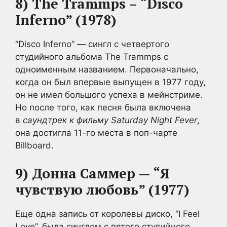
8) The Trammps – “Disco
Inferno” (1978)
“Disco Inferno” — сингл с четвертого
студийного альбома The Trammps с
одноименным названием. Первоначально,
когда он был впервые выпущен в 1977 году,
он не имел большого успеха в мейнстриме.
Но после того, как песня была включена
в
саундтрек к фильму Saturday Night Fever
,
она достигла 11-го места в поп-чарте
Billboard
.
9) Донна Саммер — “Я
чувствую любовь” (1977)
Еще одна запись от королевы диско, “I Feel
Love”, была синглом с пятого студийного