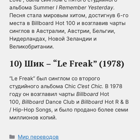
альбома Summer
I Remember Yesterday
.
Песня стала мировым хитом, достигнув 6-го
места в Billboard
Hot 100 и возглавив чарты
синглов в Австралии, Австрии, Бельгии,
Нидерландах, Новой Зеландии и
Великобритании.
10) Шик – “Le Freak” (1978)
“Le Freak” был синглом со второго
студийного альбома Chic
C’est Chic.
В 1978
году он возглавил чарты
Billboard
Hot
100,
Billboard
Dance Club и
Billboard
Hot R & B
/ Hip-Hop Songs, и было продано более семи
миллионов копий.
Рубрики
Мир переводов