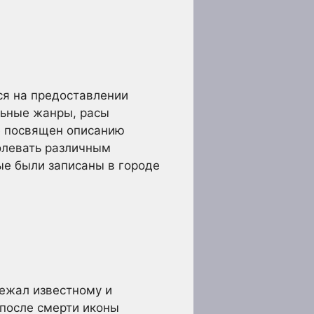
тся на предоставлении
льные жанры, расы
е посвящен описанию
олевать различным
ые были записаны в городе
лежал известному и
 после смерти иконы