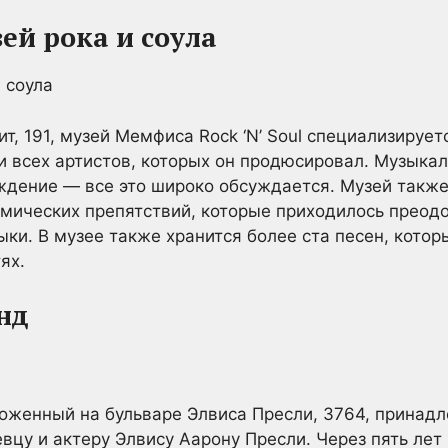
й рока и соула
т, 191, музей Мемфиса Rock ‘N’ Soul специализируе
и всех артистов, которых он продюсировал. Музыка
ождение — все это широко обсуждается. Музей такж
омических препятствий, которые приходилось преод
ыки. В музее также хранится более ста песен, котор
ях.
нд
оженный на бульваре Элвиса Пресли, 3764, принад
вцу и актеру Элвису Аарону Пресли. Через пять лет