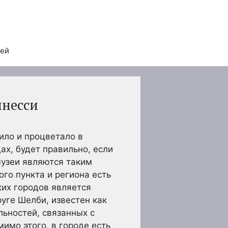
тей
ннесси
жило и процветало в
ах, будет правильно, если
музеи являются таким
го пункта и региона есть
ких городов является
уге Шелби, известен как
льностей, связанных с
мимо этого, в городе есть