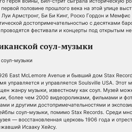
ого героя войны, Бил-стрит сыграла историческую р
В первой половине прошлого века на этой улице выс
, Луи Армстронг, Би Би Кинг, Роско Гордон и Мемфис
тической достопримечательностью с десятками баро
 проводятся фестивали и концерты под открытым не
риканской соул-музыки
26 East McLemore Avenue и бывший дом Stax Record
мя управляется и управляется Soulsville USA. Этот м
щен жанру музыки, известному как соул. Музей мож
ми, более чем 2000 видеороликами, фильмами и фо
ами и другими достопримечательностями и экспозиц
йблы соул-музыки, помимо Stax Records. Среди мн
зея — восстановленная церковь 1906 года и отрест
ежавший Исааку Хейсу.