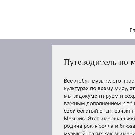
Перейти
к
содержимому
Гл
Путеводитель по 
Все любят музыку, это прос
культурах по всему миру, э
мы задокументируем и сох
важным дополнением к обще
свой богатый опыт, связан
Мемфис. Этот американский
родина рок-н’ролла и блюза
музыкой, таких как знамени