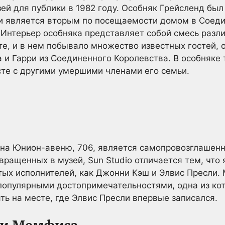
зей для публики в 1982 году. Особняк Грейсленд бы
и является вторым по посещаемости домом в Соеди
 Интерьер особняка представляет собой смесь разл
е, и в нем побывало множество известных гостей, 
 и Гарри из Соединенного Королевства. В особняке
те с другими умершими членами его семьи.
 на Юнион-авеню, 706, является самопровозглашенн
евращенных в музей, Sun Studio отличается тем, что
ых исполнителей, как Джонни Кэш и Элвис Пресли.
популярными достопримечательностями, одна из кот
ять на месте, где Элвис Пресли впервые записался.