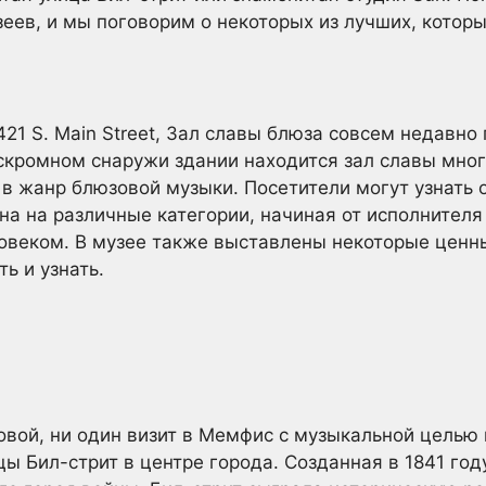
еев, и мы поговорим о некоторых из лучших, котор
21 S. Main Street, Зал славы блюза совсем недавно
м скромном снаружи здании находится зал славы мно
 в жанр блюзовой музыки. Посетители могут узнать 
на на различные категории, начиная от исполнителя
овеком. В музее также выставлены некоторые ценны
ь и узнать.
ковой, ни один визит в Мемфис с музыкальной целью
ы Бил-стрит в центре города. Созданная в 1841 го