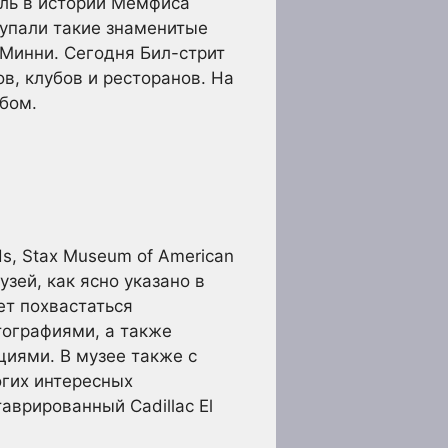
оль в истории Мемфиса
тупали такие знаменитые
 Минни. Сегодня Бил-стрит
в, клубов и ресторанов. На
бом.
s, Stax Museum of American
узей, как ясно указано в
ет похвастаться
тографиями, а также
иями. В музее также с
огих интересных
аврированный Cadillac El