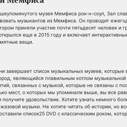
ки Мемфиса
шеупомянутого музея Мемфиса рок-н-соул, Зал сл
ствовать музыкантов из Мемфиса. Он проводит ежег
тором приняли участие почти пятьдесят человек и г
открылся еще в 2015 году и включает интерактивны
амятные вещи.
ени завершает список музыкальных музеев, которые
ород, являющийся плавильным котлом музыкальной 
тий, связанных с музыкой, которые не связаны с п
ько мест, о которых мы упоминали выше, вы все рав
 получите удовольствие. Хотите узнать немного бол
жазовой музыки. Не хотите читать об истории, но вс
оставили список25 DVD с классическим роком, котор