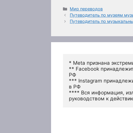
Рубрики
Мир переводов
Путеводитель по музеям му
Путеводитель по музыкальны
* Meta признана экстрем
** Facebook принадлежит
РФ
*** Instagram принадлеж
в РФ 
**** Вся информация, из
руководством к действи