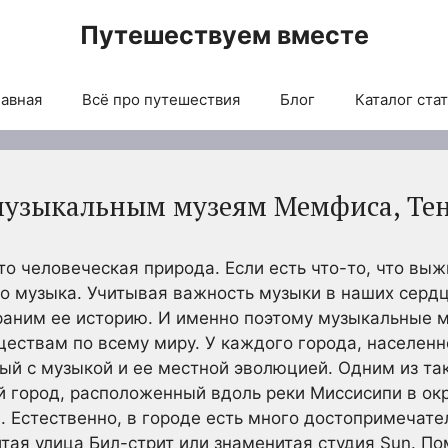
Путешествуем вместе
авная
Всё про путешествия
Блог
Каталог ста
музыкальным музеям Мемфиса, Те
то человеческая природа. Если есть что-то, что вы
то музыка. Учитывая важность музыки в наших сердц
раним ее историю. И именно поэтому музыкальные 
ствам по всему миру. У каждого города, населенно
ный с музыкой и ее местной эволюцией. Одним из та
 город, расположенный вдоль реки Миссисипи в окр
. Естественно, в городе есть много достопримечате
тая улица Бил-стрит или знаменитая студия Sun. По