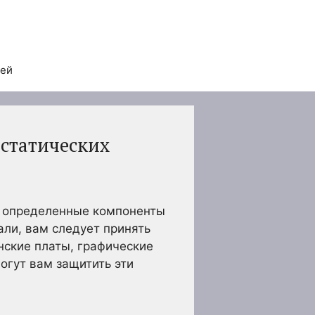
тей
остатических
ть определенные компоненты
ли, вам следует принять
нские платы, графические
огут вам защитить эти