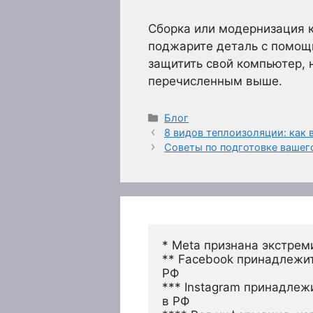
Сборка или модернизация 
поджарите деталь с помощ
защитить свой компьютер, 
перечисленным выше.
Рубрики
Блог
8 видов теплоизоляции: как
Советы по подготовке вашего
* Meta признана экстрем
** Facebook принадлежит
РФ
*** Instagram принадлеж
в РФ 