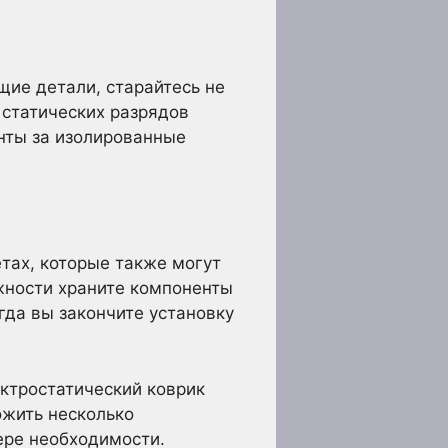
щие детали, старайтесь не
 статических разрядов
енты за изолированные
тах, которые также могут
жности храните компоненты
огда вы закончите установку
ектростатический коврик
ожить несколько
ере необходимости.