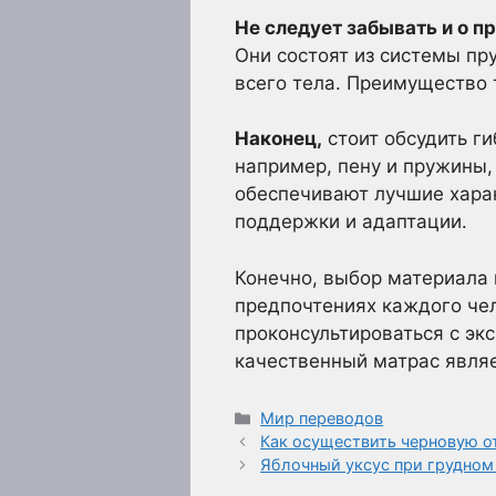
Не следует забывать и о 
Они состоят из системы п
всего тела. Преимущество 
Наконец,
стоит обсудить г
например, пену и пружины
обеспечивают лучшие харак
поддержки и адаптации.
Конечно, выбор материала
предпочтениях каждого чел
проконсультироваться с эк
качественный матрас являет
Рубрики
Мир переводов
Как осуществить черновую о
Яблочный уксус при грудном