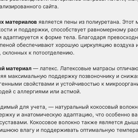
иализированного сайта.
ых материалов
является пены из полиуретана. Этот 
кости и поддержки, способствует равномерному ра
и адаптируется к форме тела. Благодаря превосход
пеной обеспечивают хорошую циркуляцию воздуха и
 склонных к потоотделению.
ый материал
— латекс. Латексовые матрасы отличаю
яя максимальную поддержку позвоночнику и снижая
генными свойствами и устойчивостью к микрооргани
дей с аллергиями или астмой.
димый для учета, — натуральный кокосовый волокн
ержку и анатомическую адаптацию, что особенно в
 суставами. Кокосовое волокно также является ды
ишнюю влагу и поддерживать оптимальную температ