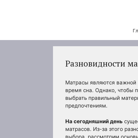
Перейти
к
содержимому
Гл
Разновидности ма
Матрасы являются важной 
время сна. Однако, чтобы 
выбрать правильный матер
предпочтениям.
На сегодняшний день
сущес
матрасов. Из-за этого раз
выбора, рассмотрим основн