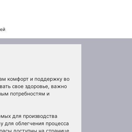
тей
ам комфорт и поддержку во
вать свое здоровье, важно
ным потребностям и
емых для производства
му для облегчения процесса
трасы доступны на странице