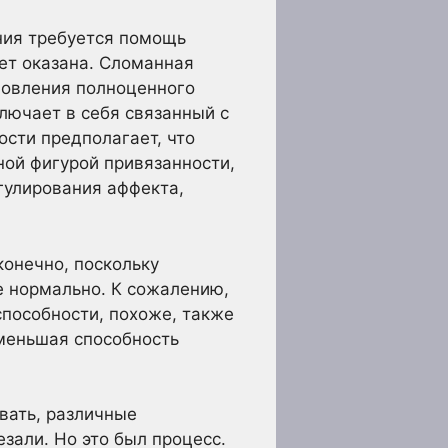
ения требуется помощь
дет оказана. Сломанная
ановления полноценного
лючает в себя связанный с
ости предполагает, что
ной фигурой привязанности,
гулирования аффекта,
конечно, поскольку
е нормально. К сожалению,
способности, похоже, также
 меньшая способность
ивать, различные
зали. Но это был процесс.