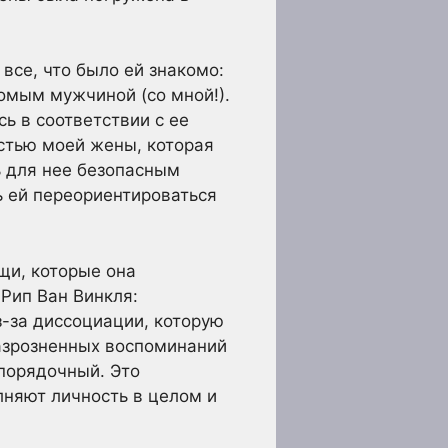
все, что было ей знакомо:
комым мужчиной (со мной!).
ь в соответствии с ее
астью моей жены, которая
ь для нее безопасным
ь ей переориентироваться
щи, которые она
Рип Ван Винкля:
з-за диссоциации, которую
азрозненных воспоминаний
спорядочный. Это
лняют личность в целом и