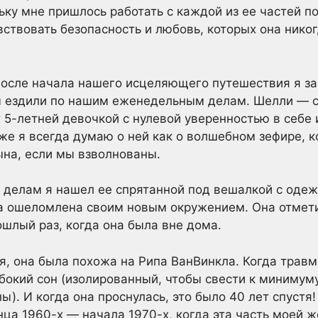
ьку мне пришлось работать с каждой из ее частей п
ствовать безопасность и любовь, которых она никог
после начала нашего исцеляющего путешествия я за
ы ездили по нашим еженедельным делам. Шелли — 
 5-летней девочкой с нулевой уверенностью в себе и
же я всегда думаю о ней как о волшебном зефире, 
ына, если мы взволнованы.
 делам я нашел ее спрятанной под вешалкой с оде
ла ошеломлена своим новым окружением. Она отмети
ошлый раз, когда она была вне дома.
ия, она была похожа на Рипа ВанВинкла. Когда травм
убокий сон (изолированный, чтобы свести к минимум
). И когда она проснулась, это было 40 лет спустя
нца 1960-х — начала 1970-х, когда эта часть моей 