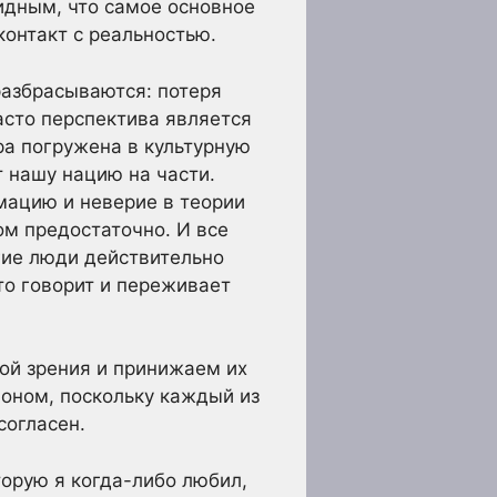
идным, что самое основное
контакт с реальностью.
разбрасываются: потеря
Часто перспектива является
ра погружена в культурную
т нашу нацию на части.
мацию и неверие в теории
ом предостаточно. И все
гие люди действительно
то говорит и переживает
кой зрения и принижаем их
лоном, поскольку каждый из
согласен.
торую я когда-либо любил,