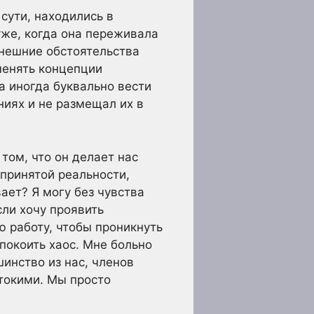
 сути, находились в
хуже, когда она переживала
ынешние обстоятельства
именять концепции
а иногда буквально вести
ниях и не размещал их в
том, что он делает нас
епринятой реальности,
ает? Я могу без чувства
сли хочу проявить
ю работу, чтобы проникнуть
спокоить хаос. Мне больно
шинство из нас, членов
токими. Мы просто