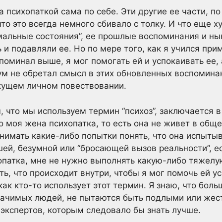
 психопаткой сама по себе. Эти другие ее части, по
то это всегда немного сбивало с толку. И что еще 
мальные состояния”, ее прошлые воспоминания и н
 и подавляли ее. Но по мере того, как я учился пр
поминал выше, я мог помогать ей и успокаивать ее, 
зум не обретал смысл в этих обновленных воспомина
кущем личном повествовании.
 что мы используем термин “психоз”, заключается в 
о моя жена психопатка, то есть она не живет в общ
нимать какие-либо попытки понять, что она испытыв
ей, безумной или “бросающей вызов реальности”, е
опатка, мне не нужно выполнять какую-либо тяжелу
ь, что происходит внутри, чтобы я мог помочь ей у
 как кто-то использует этот термин. Я знаю, что боль
значимых людей, не пытаются быть подлыми или жес
 экспертов, которым следовало бы знать лучше.