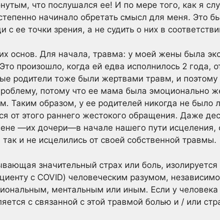
нутым, что послушался ее! И по мере того, как я слу
степенно начинало обретать смысл для меня. Это б
 с ее точки зрения, а не судить о них в соответстви
их основ. Для начала, травма: у моей жены была э
Это произошло, когда ей едва исполнилось 2 года, о
ые родители тоже были жертвами травм, и поэтому 
 проблему, потому что ее мама была эмоционально ж
. Таким образом, у ее родителей никогда не было 
ся от этого раннего жестокого обращения. Даже дес
ене —их дочери—в начале нашего пути исцеления, 
 так и не исцелились от своей собственной травмы.
вающая значительный страх или боль, изолируется 
иенту с COVID) человеческим разумом, независимо о
иональным, ментальным или иным. Если у человека 
ется с связанной с этой травмой болью и / или стр