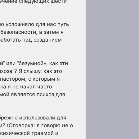
течение следующих шести
но усложняло для нас путь
безопасности, а затем я
работать над созданием
“ или ”безумной», как эти
хоза”? Я слышу, как это
пастором, с которым я
ка я не начал часто
емой является психоз для
ебрежно использовали для
 (Оговорка: я говорю не о
психической травмой и