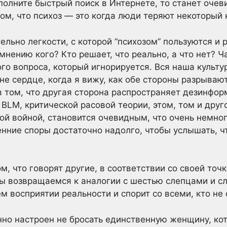
полните быстрый поиск в Интернете, то станет очев
ом, что психоз — это когда люди теряют некоторый 
ельно легкости, с которой “психозом” пользуются и 
мнению кого? Кто решает, что реально, а что нет? 
о вопроса, который игнорируется. Вся наша культу
не сердце, когда я вижу, как обе стороны разрываю
 том, что другая сторона распространяет дезинфор
 BLM, критической расовой теории, этом, том и друг
той войной, становится очевидным, что очень немно
нние споры достаточно надолго, чтобы услышать, ч
м, что говорят другие, в соответствии со своей точ
Мы возвращаемся к аналогии с шестью слепцами и с
ем восприятии реальности и спорит со всеми, кто не 
янно настроен не бросать единственную женщину, ко