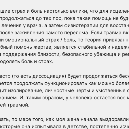
щие страх и боль настолько велики, что для исцел
 продолжаться до тех пор, пока такая помощь не бу
 лечения у врача, а затем физиотерапии для восст
после заживления самого перелома. Если травма вк
и эмоциональный страх / боль, то теория привязанн
обный помочь жертве, является стабильной и надеж
 поддержания близости, безопасного убежища и ре
одолеть боль и страх.
вестр (то есть диссоциация) будет продолжаться бес
ается продолжать функционировать как можно боле
дит изолирование, личностные черты и умственные 
анием. И, таким образом, у человека остается все
ей травмой.
зать, по мере того, как моя жена начала выздоравл
 которые она испытывала в детстве, постепенно исче