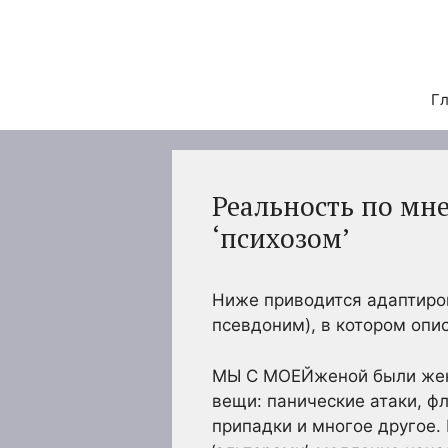
Перейти
к
содержимому
Гл
Реальность по мн
‘психозом’
Ниже приводится адаптиров
псевдоним), в котором опис
МЫ С МОЕЙженой были женат
вещи: панические атаки, ф
припадки и многое другое.