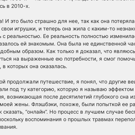
сь в 2010-х.
 И это было страшно для нее, так как она потеряла 
 свои игрушки, и теперь она жила с каким-то незна
ь с реальностью. Ее реальность полностью изменилас
 казалось ей знакомым. Она была не единственной ч
обным образом. Как только я доказал, что являюс
уться на выраженные ею потребности, я смог помоч
 в которых она оказалась.
ной продолжали путешествие, я понял, что другие ве
ли под ту категорию, которую я называю эффектом 
я, возникающая после десятилетий глубокого сна и
 моей жены. Флэшбэки, похоже, были попыткой ее р
ак сказать, “онлайн”. Но процесс в лучшем случае бе
поскольку воспоминания о прошлых травмах перепо
вания.