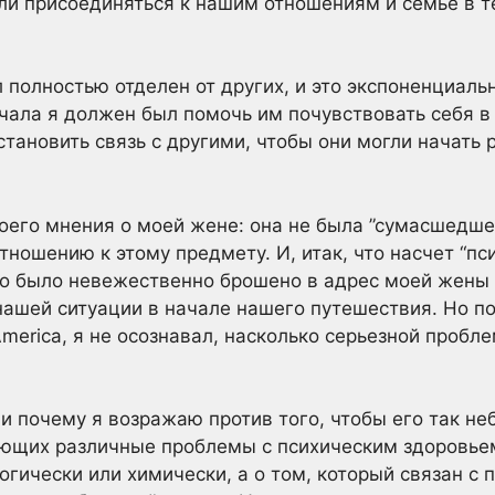
али присоединяться к нашим отношениям и семье в 
 полностью отделен от других, и это экспоненциаль
ала я должен был помочь им почувствовать себя в 
тановить связь с другими, чтобы они могли начать 
оего мнения о моей жене: она не была ”сумасшедшей
ношению к этому предмету. И, итак, что насчет “пси
о было невежественно брошено в адрес моей жены 
нашей ситуации в начале нашего путешествия. Но по
merica, я не осознавал, насколько серьезной пробл
” и почему я возражаю против того, чтобы его так н
ющих различные проблемы с психическим здоровьем?
огически или химически, а о том, который связан с 