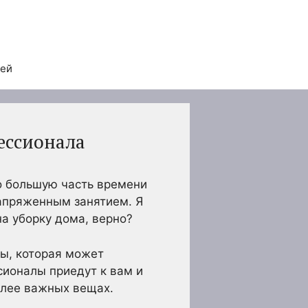
тей
ессионала
о большую часть времени
напряженным занятием. Я
на уборку дома, верно?
ы, которая может
сионалы приедут к вам и
более важных вещах.