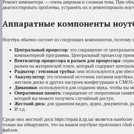
Ремонт компьютера — очень широкая и сложная тема. При обн
диагностировать проблемы, устранять их и ремонтировать ноут
Аппаратные компоненты ноут
Ноутбук обычно состоит из следующих компонентов, поэтому е
Центральный процессор
: это сокращение от центральн
компьютерной программы. Центральный процессор примен
Вентилятор процессора и разъем для процессора
: перв
разъем на материнской плате, который содержит централ
Радиатор / тепловая трубка
: они используются для обес
Аккумулятор
: это основной источник питания ноутбука
жестком диске и других настроек конфигурации в CMOS
Динамики
: используются для создания звука, чтобы вы м
Оперативная память
: сокращение от оперативная памят
которой вы можете получить случайный доступ.
Жесткий диск
: для хранения видео, аудио, документов, 
И т.д.
Среди них жесткий диск https://repair.it.zp.ua/ является наиб
только вы обнаружите, что на вашем ноутбуке произошел сбой
файлов.