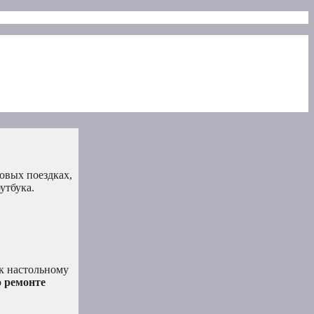
ловых поездках,
утбука.
к настольному
о
ремонте