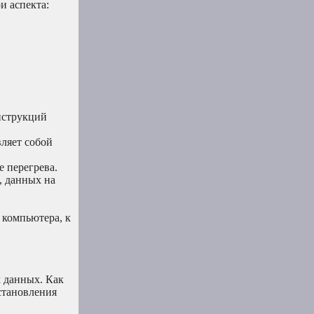
и аспекта:
нструкций
вляет собой
е перегрева.
, данных на
 компьютера, к
х данных. Как
становления