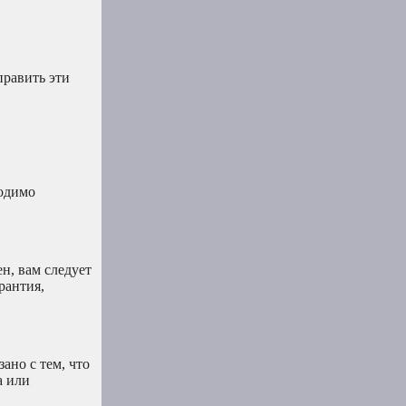
править эти
ходимо
н, вам следует
рантия,
ано с тем, что
а или