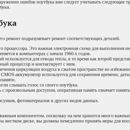
аружении ошибок ноутбука вам следует учитывать следующие тр
буки.
бука
го ремонт подразумевает ремонт соответствующих деталей.
ого процессора. Это важная электронная схема для выполнения и
яется в компьютерах с начала 1960-х годов.
ый используется для отвода тепла, в то время как второй предста
ьный процессор и контактирует с ним.
печения циркуляции воздуха в сжатом пространстве во избежани
. CMOS-аккумулятор используется для сохранения времени, даты
-памяти.
огли слышать голос со своего ноутбука.
ь с произвольным доступом, оперативная память означает память
рисунков, фотоматериалов и других видов данных.
олее важным компонентом, поскольку на нем хранится много важны
 на жестком диске, вы должны немедленно принять меры для вос