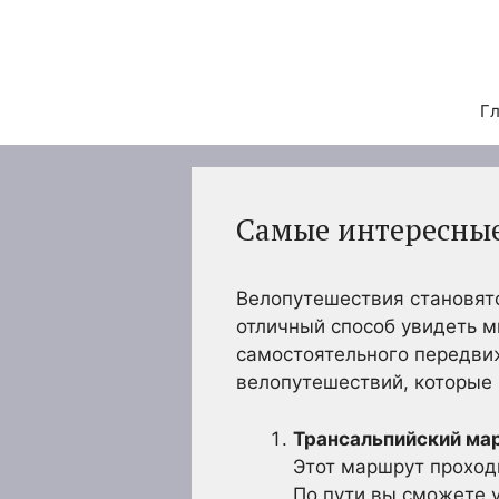
Перейти
к
содержимому
Гл
Самые интересны
Велопутешествия становятс
отличный способ увидеть 
самостоятельного передви
велопутешествий, которые 
Трансальпийский ма
Этот маршрут проход
По пути вы сможете 