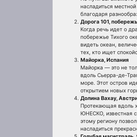
насладиться местной
благодаря разнообра
Дорога 101, побере
Когда речь идет о д
побережье Тихого ок
видеть океан, велич
тех, кто ищет спокой
Майорка, Испания
Майорка — это не то
вдоль Сьерра-де-Тра
море. Этот остров ид
открытием новых гор
Долина Вахау, Австр
Протекающая вдоль ж
ЮНЕСКО, известная с
этому региону позвол
насладиться прекрас
Голубая магистраль,