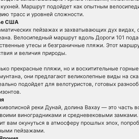
 кухней. Маршрут подойдет как опытным велосипеди
зию трасс и уровней сложности.
жье США
раматических пейзажах и захватывающих дух видах, 
еана. Велосипедный маршрут вдоль Дороги 101 под
ественные утесы и безграничные пляжи. Этот маршр
ствия и величия природы.
лько прекрасные пляжи, но и восхитительные горн
мунтана, они предлагают великолепные виды на ска
еально подойдет для велотуристов, готовых разнооб
изонтов.
ия
ивописной реки Дунай, долина Вахау — это часть в
воими виноградниками и средневековыми замками.
ит вам окунуться в атмосферу прошлых эпох, попро
ными пейзажами.
 Япония