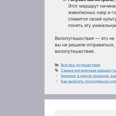
Этот маршрут начинае
живописных озер и го
славится своей куль
понять эту уникальну
Велопутешествия — это не 
вы ни решили отправиться,
велопутешествия.
Рубрики
Всё про путешествия
Метки
Самые интересные маршруты
Кемпинг в дикой природе: ка
Как выбрать подходящую од