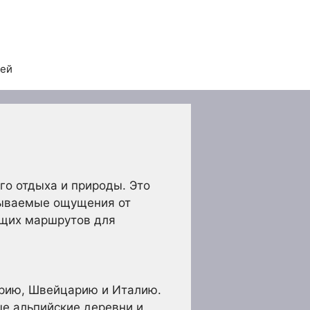
тей
го отдыха и природы. Это
бываемые ощущения от
ющих маршрутов для
трию, Швейцарию и Италию.
е альпийские деревни и