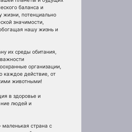
нашей планеты и будущих
еского баланса и
у жизни, потенциально
ской значимости,
 обогащая нашу жизнь и
ану их среды обитания,
 важности
доохранные организации,
о каждое действие, от
икими животными!
ия в здоровье и
ание людей и
 маленькая страна с