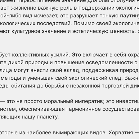
имеет первостепенное значение для благополучия 
рает жизненно важную роль в поддержании экологич
кой-либо вид исчезает, это разрушает тонкую паутин
кологических последствий. Помимо своей экологиче
ют культурное значение и эстетическую ценность,
бует коллективных усилий. Это включает в себя охр
ите дикой природы и повышение осведомленности о
лица могут внести свой вклад, поддерживая приро
методы и уменьшая свой экологический след. Важн
еды обитания до борьбы с незаконной торговлей д
 это не просто моральный императив; это инвестиц
систем, обеспечивающая гармоничное сосуществов
еляющих нашу планету.
которые из наиболее вымирающих видов. Хорватия —