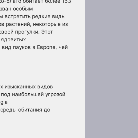
о-блато обитает более 163
азван особым
м встретить редкие виды
в растений, некоторые из
воей прогулки. Этот
 ядовитых
вид пауков в Европе, чей
ых изысканных видов
 под наибольшей угрозой
gia
и среды обитания до