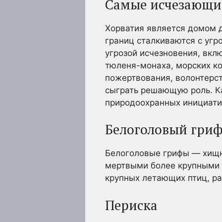
Самые исчезающи
Хорватия является домом д
границ сталкиваются с угр
угрозой исчезновения, вкл
тюленя-монаха, морских ко
пожертвования, волонтерст
сыграть решающую роль. Ка
природоохранных инициати
Белоголовый гри
Белоголовые грифы — хищны
мертвыми более крупными 
крупных летающих птиц, ра
Периска