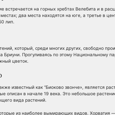
е встречается на горных хребтах Велебита и в расщ
 местах; два места находятся на юге, а третье в це
50 лип.
тений, который, среди многих других, свободно прои
а Бриуни. Прогуливаясь по этому Национальному пар
ежный цветок.
o
акже известный как “Биоково звонче», является рас
ые описан в начале 19 века. Это небольшое растен
ющего вида растений.
которые из наиболее вымирающих видов. Хорватия —