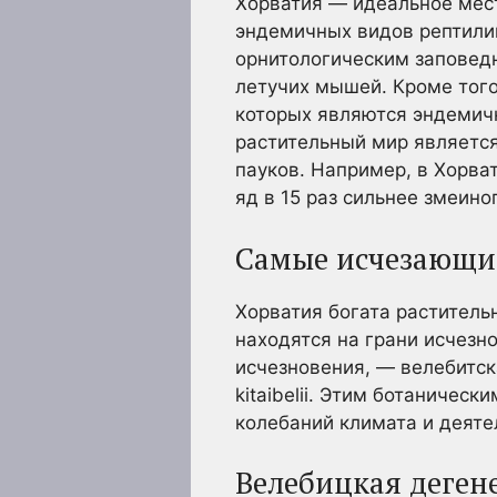
Хорватия — идеальное мест
эндемичных видов рептилий
орнитологическим заповед
летучих мышей. Кроме того
которых являются эндемичн
растительный мир являетс
пауков. Например, в Хорва
яд в 15 раз сильнее змеино
Самые исчезающие
Хорватия богата раститель
находятся на грани исчезн
исчезновения, — велебитска
kitaibelii. Этим ботаничес
колебаний климата и деяте
Велебицкая деген