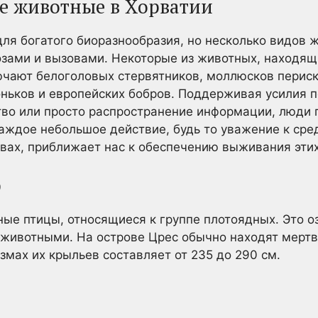
е животные в Хорватии
ля богатого биоразнообразия, но несколько видов 
озами и вызовами. Некоторые из животных, находя
ючают белоголовых стервятников, моллюсков перис
ньков и европейских бобров. Поддерживая усилия п
во или просто распространение информации, люди 
ждое небольшое действие, будь то уважение к сред
вах, приближает нас к обеспечению выживания этих
ф
е птицы, относящиеся к группе плотоядных. Это оз
животными. На острове Црес обычно находят мертвы
змах их крыльев составляет от 235 до 290 см.