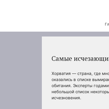
Перейти
к
содержимому
Гл
Самые исчезающи
Хорватия — страна, где мн
оказались в списке вымира
обитания. Эксперты годами
небольшой список некоторы
исчезновения.