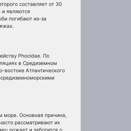
торого составляет от 30
в и являются
би погибают из-за
ляжах.
йству Phocidae. По
пуляциях в Средиземном
ро-востоке Атлантического
а средиземноморскими
 море. Основная причина,
 часто рассматривают их
мец рожает и заботится о