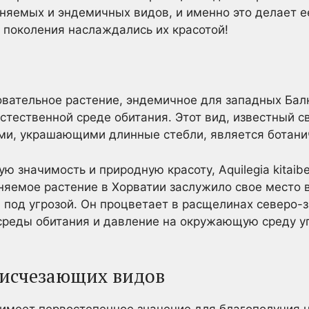
яемых и эндемичных видов, и именно это делает ее
е поколения наслаждались их красотой!
овательное растение, эндемичное для западных Бал
естественной среде обитания. Этот вид, известный 
и, украшающими длинные стебли, является ботан
ю значимость и природную красоту, Aquilegia kitaibel
аняемое растение в Хорватии заслужило свое место 
 под угрозой. Он процветает в расщелинах северо-
 среды обитания и давление на окружающую среду у
 исчезающих видов