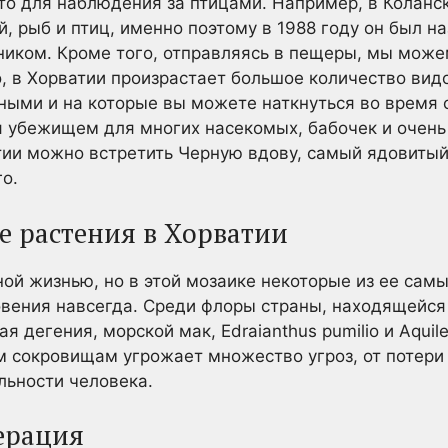
о для наблюдения за птицами. Например, в Коланск
, рыб и птиц, именно поэтому в 1988 году он был н
ником. Кроме того, отправляясь в пещеры, мы може
, в Хорватии произрастает большое количество видо
ыми и на которые вы можете наткнуться во время с
я убежищем для многих насекомых, бабочек и очень
тии можно встретить Черную вдову, самый ядовитый 
го.
 растения в Хорватии
ной жизнью, но в этой мозаике некоторые из ее сам
овения навсегда. Среди флоры страны, находящейся
я дегения, морской мак, Edraianthus pumilio и Aquile
ким сокровищам угрожает множество угроз, от потер
льности человека.
ерация