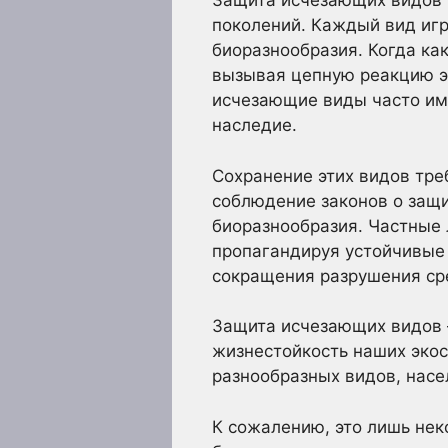
Защита исчезающих видов 
поколений. Каждый вид иг
биоразнообразия. Когда ка
вызывая цепную реакцию э
исчезающие виды часто име
наследие.
Сохранение этих видов тре
соблюдение законов о защ
биоразнообразия. Частные 
пропагандируя устойчивые 
сокращения разрушения ср
Защита исчезающих видов —
жизнестойкость наших эко
разнообразных видов, нас
К сожалению, это лишь не