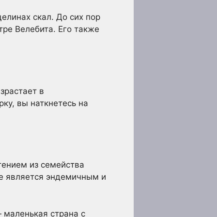
елинах скал. До сих пор
нтре Велебита. Его также
зрастает в
ку, вы наткнетесь на
тением из семейства
ие является эндемичным и
 маленькая страна с