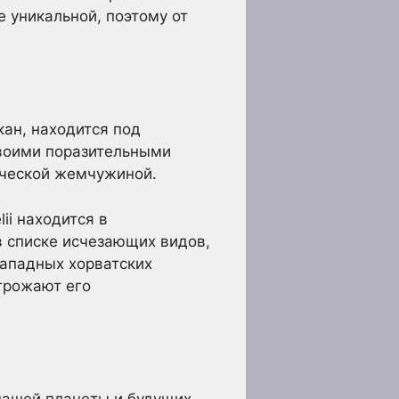
 уникальной, поэтому от
кан, находится под
своими поразительными
ической жемчужиной.
ii находится в
в списке исчезающих видов,
западных хорватских
грожают его