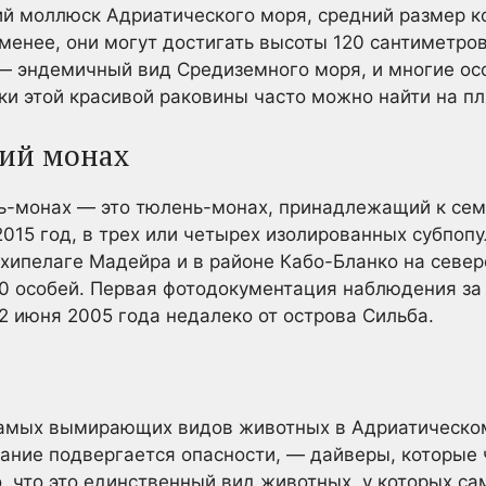
й моллюск Адриатического моря, средний размер ко
 менее, они могут достигать высоты 120 сантиметро
— эндемичный вид Средиземного моря, и многие осо
тки этой красивой раковины часто можно найти на п
ий монах
-монах — это тюлень-монах, принадлежащий к семе
2015 год, в трех или четырех изолированных субпо
рхипелаге Мадейра и в районе Кабо-Бланко на севе
0 особей. Первая фотодокументация наблюдения з
 июня 2005 года недалеко от острова Сильба.
самых вымирающих видов животных в Адриатическом
дание подвергается опасности, — дайверы, которые
, что это единственный вид животных, у которых са