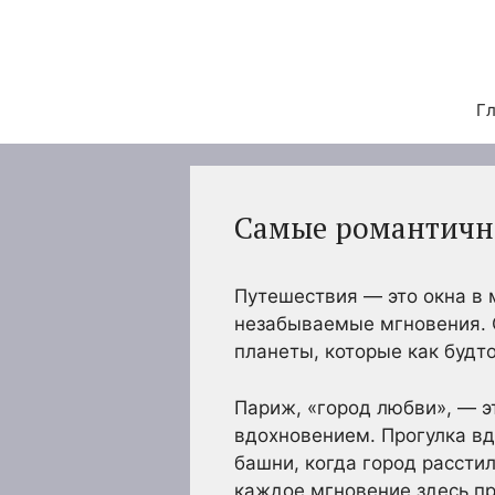
Перейти
к
содержимому
Гл
Самые романтичны
Путешествия — это окна в 
незабываемые мгновения. О
планеты, которые как будт
Париж, «город любви», — э
вдохновением. Прогулка в
башни, когда город рассти
каждое мгновение здесь п