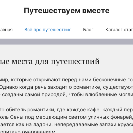
Путешествуем вместе
авная
Всё про путешествия
Блог
Каталог ста
е места для путешествий
мир, которые открывают перед нами бесконечные го
днако когда речь заходит о романтике, существуют
о созданы самой природой, чтобы влюбленные могли
то обитель романтики, где каждое кафе, каждый пер
доль Сены под мерцающим светом уличных фонарей,
лается как на ладони, непередаваемые запахи круас
ропитано очарованием.