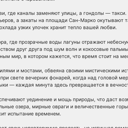
ви, где каналы заменяют улицы, а гондолы — такси. 
ьеров, а закаты на площади Сан-Марко окутывают т
охлада узких улочек хранит тепло вашей любви.
ра, где прозрачные воды лагуны отражают небесну
ством друг друга под шум волн и кокосовые пальмы
ым мир, в котором кажется, что время стоит на ме
пилями и мостами, обвеяна своими мистическими ис
 при свете вечерних фонарей, когда над головой мер
ыки — каждая минута здесь превращается в вечнос
спечивают уединение и мощь природы, что даст во
льные озера, мирные овраги и величественные гор
жит испытание временем.