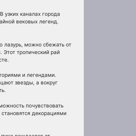
В узких каналах города
айной вековых легенд.
ю лазурь, можно сбежать от
. Этот тропический рай
сте.
ториями и легендами.
цают звезды, а вокруг
ть.
зможность почувствовать
ы становятся декорациями