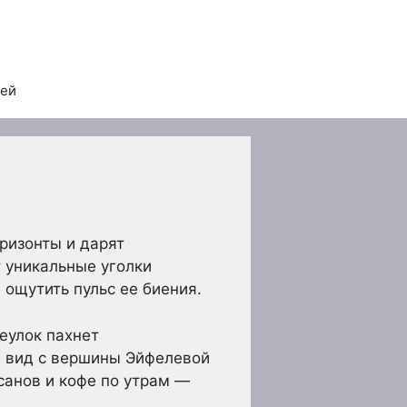
тей
ризонты и дарят
 уникальные уголки
 ощутить пульс ее биения.
еулок пахнет
 вид с вершины Эйфелевой
санов и кофе по утрам —