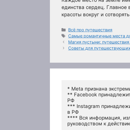
Каждое место на земле име
единства сердец. Главное 
красоты вокруг и сотворять
Рубрики
Всё про путешествия
Метки
Самые романтичные места д
Магия пустыни: путешествия
Советы для путешествующих
* Meta признана экстрем
** Facebook принадлежит
РФ
*** Instagram принадлеж
в РФ 
**** Вся информация, из
руководством к действи