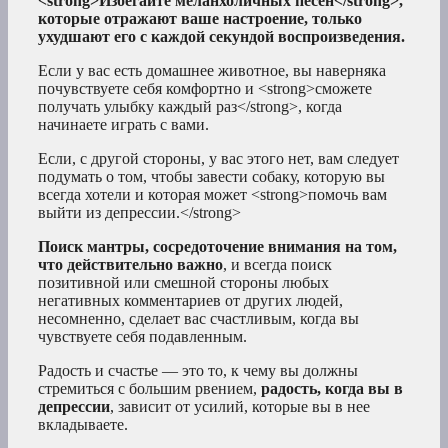
<strong>Избегайте меланхоличных песен</strong>,
которые отражают ваше настроение, только
ухудшают его с каждой секундой воспроизведения.
Если у вас есть домашнее животное, вы наверняка
почувствуете себя комфортно и <strong>сможете
получать улыбку каждый раз</strong>, когда
начинаете играть с вами.
Если, с другой стороны, у вас этого нет, вам следует
подумать о том, чтобы завести собаку, которую вы
всегда хотели и которая может <strong>помочь вам
выйти из депрессии.</strong>
Поиск мантры, сосредоточение внимания на том,
что действительно важно
, и всегда поиск
позитивной или смешной стороны любых
негативных комментариев от других людей,
несомненно, сделает вас счастливым, когда вы
чувствуете себя подавленным.
Радость и счастье — это то, к чему вы должны
стремиться с большим рвением,
радость, когда вы в
депрессии
, зависит от усилий, которые вы в нее
вкладываете.