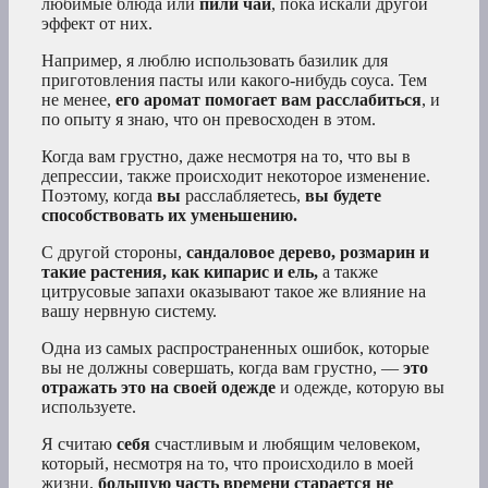
любимые блюда или
пили чай
, пока искали другой
эффект от них.
Например, я люблю использовать базилик для
приготовления пасты или какого-нибудь соуса. Тем
не менее,
его аромат помогает вам расслабиться
, и
по опыту я знаю, что он превосходен в этом.
Когда вам грустно, даже несмотря на то, что вы в
депрессии, также происходит некоторое изменение.
Поэтому, когда
вы
расслабляетесь,
вы будете
способствовать их уменьшению.
С другой стороны,
сандаловое дерево, розмарин и
такие растения, как кипарис и ель,
а также
цитрусовые запахи оказывают такое же влияние на
вашу нервную систему.
Одна из самых распространенных ошибок, которые
вы не должны совершать, когда вам грустно, —
это
отражать это на своей одежде
и одежде, которую вы
используете.
Я считаю
себя
счастливым и любящим человеком,
который, несмотря на то, что происходило в моей
жизни,
большую часть времени старается не