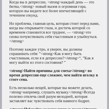
Когда вы в депрессии, <strong>каждый день — это
битва,</strong> новый вызов и огромная гора,
которую вы видите все более впечатляющей с
течением секунд.
Но проблема, главная цель, которая стоит перед вами,
когда вы открываете глаза, и достичь которой со
временем становится все труднее, — <strong>это
снова почувствовать себя счастливым и улыбнуться.
</strong>
Поэтому каждое утро, я уверен, вы должны
спрашивать себя: ”<strong>Как я могу быть
счастливым, если я в депрессии?</strong>“, ”Как я
могу выйти из этого состояния? ”
<strong>Найти причины для смеха</strong> во
время депрессии еще сложнее, чем найти иголку в
стоге сена.
Есть несколько вещей, которые вы можете делать,
<strong>например, слушать музыку.</strong>Всегда
полезно отвлечь свой разум мелодией, которая
заставляет вас чувствовать себя намного бодрее.