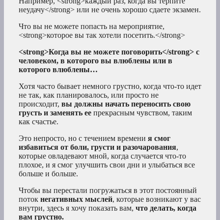
Например, <strong>каждый раз, когда вы терпите
неудачу</strong> или не очень хорошо сдаете экзамен.
Что вы не можете попасть на мероприятие,
<strong>которое вы так хотели посетить.</strong>
<strong>Когда вы не можете поговорить</strong> с
человеком, в которого вы влюблены или в
которого влюблены…
Хотя часто бывает немного грустно, когда что-то идет
не так, как планировалось, или просто не
происходит,
вы должны начать переносить свою
грусть и заменять ее
прекрасным чувством, таким
как счастье.
Это непросто, но с течением времени
я смог
избавиться от боли, грусти и разочарования
,
которые овладевают мной, когда случается что-то
плохое, и я смог улучшить свои дни и улыбаться все
больше и больше.
Чтобы вы перестали погружаться в этот постоянный
поток
негативных мыслей
, которые возникают у вас
внутри, здесь я хочу показать вам,
что делать, когда
вам грустно.