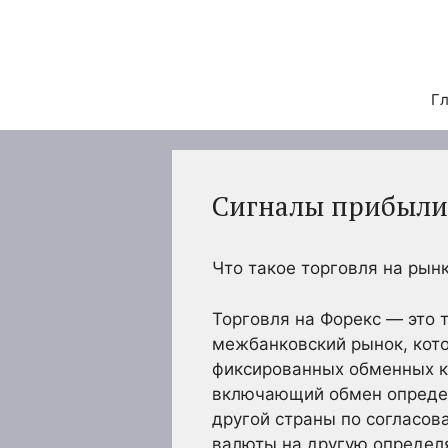
Перейти
к
содержимому
Гл
Сигналы прибыли
Что такое торговля на рын
Торговля на Форекс — это 
межбанковский рынок, кото
фиксированных обменных к
включающий обмен определ
другой страны по согласов
валюты на другую определя