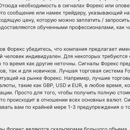
 Отсюда необходимость в сигналах Форекс или опове
то сообщение или намек трейдеру, указывающий на 
дходящую цену, которую можно заплатить / запросить
едоставляются обученными профессионалами, как ч
ов Форекс убедитесь, что компания предлагает имен
й человек индивидуален. Для некоторых требуются
 в то время как другие неточны. Сигналы Форекс пр
в, так и для новичков. Лучшая торговая система Fo
туаций на рынке Форекс. Например, лучшие торгов
люты, такие как GBP, USD и EUR, в любое время, ко
уации. Просто для того, чтобы получить полную сто
что происходит в отношении всех основных валют. С
вать вам по крайней мере 1-3 предупреждения о то
лы Форекс являются скальперами большого объем