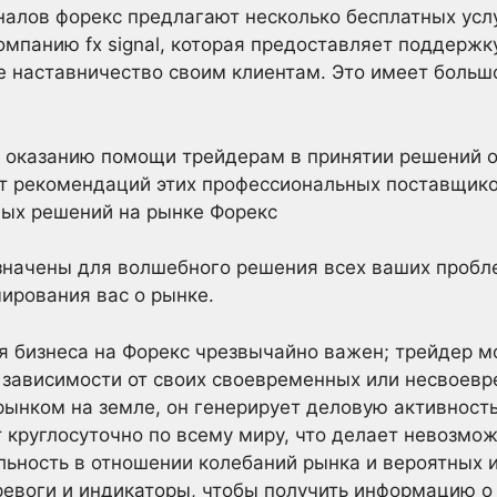
алов форекс предлагают несколько бесплатных услу
панию fx signal, которая предоставляет поддержку
 наставничество своим клиентам. Это имеет большо
 оказанию помощи трейдерам в принятии решений о 
от рекомендаций этих профессиональных поставщико
ных решений на рынке Форекс
значены для волшебного решения всех ваших пробле
ирования вас о рынке.
я бизнеса на Форекс чрезвычайно важен; трейдер м
 зависимости от своих своевременных или несвоев
рынком на земле, он генерирует деловую активность
 круглосуточно по всему миру, что делает невозмо
льность в отношении колебаний рынка и вероятных 
ревоги и индикаторы, чтобы получить информацию 