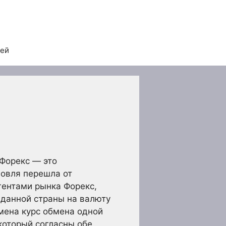
тей
 Форекс — это
говля перешла от
гентами рынка Форекс,
данной страны на валюту
бмена курс обмена одной
который согласны обе