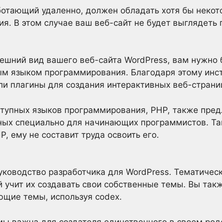
аботающий удаленно, должен обладать хотя бы нек
. В этом случае ваш веб-сайт не будет выглядеть 
нешний вид вашего веб-сайта WordPress, вам нужно 
ым языком программирования. Благодаря этому инс
или плагины для создания интерактивных веб-страни
ступных языков программирования, PHP, также пред
ных специально для начинающих программистов. Та
P, ему не составит труда освоить его.
уководство разработчика для WordPress. Тематическ
й учит их создавать свои собственные темы. Вы так
ющие темы, используя codex.
ы важна для создателя единственного в своем роде