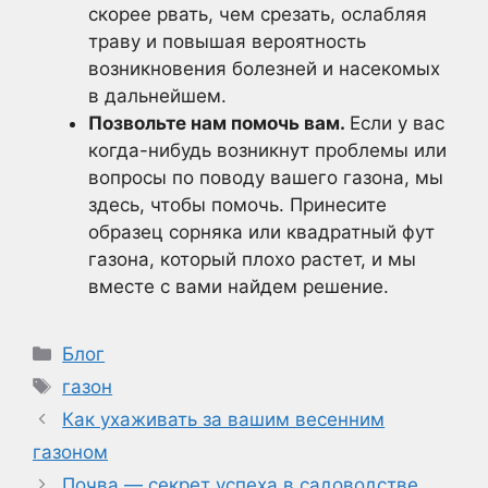
скорее рвать, чем срезать, ослабляя
траву и повышая вероятность
возникновения болезней и насекомых
в дальнейшем.
Позвольте нам помочь вам.
Если у вас
когда-нибудь возникнут проблемы или
вопросы по поводу вашего газона, мы
здесь, чтобы помочь. Принесите
образец сорняка или квадратный фут
газона, который плохо растет, и мы
вместе с вами найдем решение.
Рубрики
Блог
Метки
газон
Как ухаживать за вашим весенним
газоном
Почва — секрет успеха в садоводстве