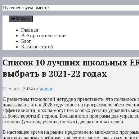
Перейти
Путешествуем вместе
к
содержимому
Меню
Главная
Всё про путешествия
Блог
Каталог статей
Список 10 лучших школьных E
выбрать в 2021-22 годах
11 марта, 2024
от
admin
С развитием технологий нетрудно представить, что появилось
показывают, что к 2028 году спрос на программное обеспечен
эффективности, школы могут без особых усилий управлять м
за более короткий период. Большинство программ для управле
стороны (учитель, ученик, опекун) для различных целей.
В настоящее время на рынке представлено множество программ
подходит вашему учебному заведению, может оказаться непоси