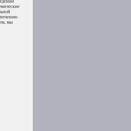
ведений
емические
льной
спечению
ем, мы