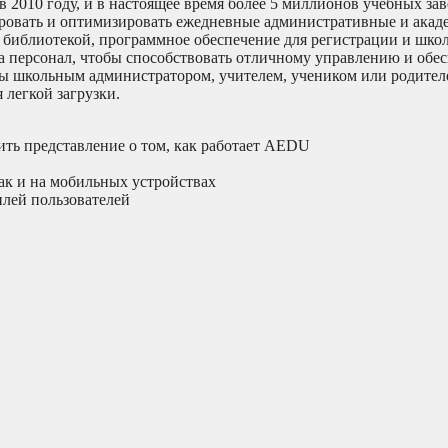
 2010 году, и в настоящее время более 5 миллионов учебных за
ровать и оптимизировать ежедневные административные и акад
е библиотекой, программное обеспечение для регистрации и шко
а персонал, чтобы способствовать отличному управлению и обе
 вы школьным администратором, учителем, учеником или родител
легкой загрузки.
ть представление о том, как работает AEDU
ак и на мобильных устройствах
лей пользователей