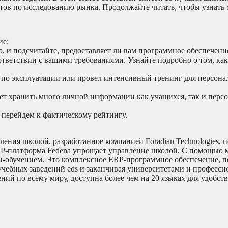
тов по исследованию рынка. Продолжайте читать, чтобы узнать 
ие:
о, и подсчитайте, предоставляет ли вам программное обеспечени
тветствии с вашими требованиями. Узнайте подробно о том, как
 по эксплуатации или провел интенсивный тренинг для персона
ет хранить много личной информации как учащихся, так и персо
 перейдем к фактическому рейтингу.
ления школой, разработанное компанией Foradian Technologies,
RP-платформа Fedena упрощает управление школой. С помощью 
йн-обучением. Это комплексное ERP-программное обеспечение, п
учебных заведений eds и заканчивая университетами и професс
ний по всему миру, доступна более чем на 20 языках для удобств