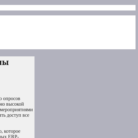
ны
о опросов
имо высокой
 мероприятиями
ть доступ все
, которое
ьных ERP-