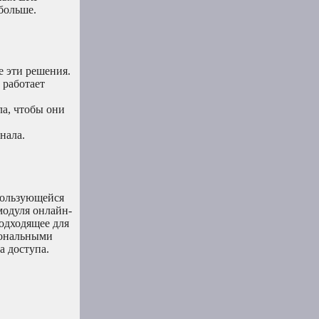
больше.
е эти решения.
 работает
ла, чтобы они
нала.
 пользующейся
модуля онлайн-
одходящее для
иональными
а доступа.