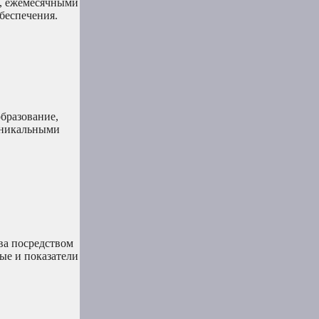
й, ежемесячными
беспечения.
образование,
уникальными
ва посредством
ые и показатели