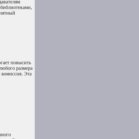
давателям
 библиотеками,
онятный
огает повысить
любого размера
 комиссия. Эта
нного