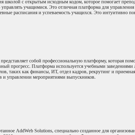
ия школой с открытым исходным кодом, которое помогает препо
о управлять учащимися. Это отличная платформа для управления
евные расписания и успеваемость учащихся. Это интуитивно п
, представляет собой профессиональную платформу, которая пом
вный прогресс. Платформа используется учебными заведениями 
ов, таких как финансы, ИТ, отдел кадров, рекрутинг и приемная
тв и управлении мероприятиями выпускников.
анное AddWeb Solutions, специально созданное для организова