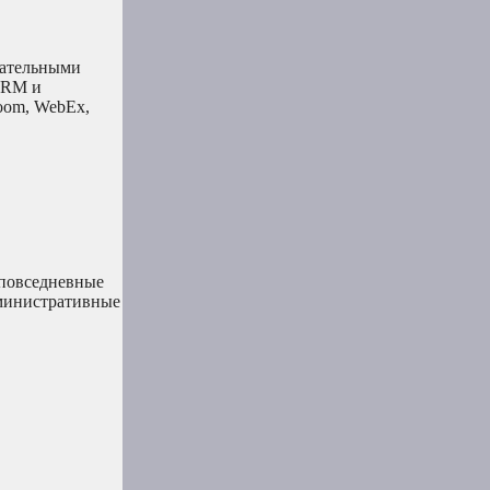
вательными
 CRM и
oom, WebEx,
 повседневные
дминистративные