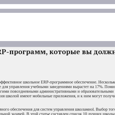
RP-программ, которые вы долж
 эффективное школьное ERP-программное обеспечение. Нескольк
ие для управления учебными заведениями вырастет на 17%. Пом
ногими повседневными административными и образовательными
ния школой имеют мобильные приложения, и к ним могут получи
ного обеспечения для систем управления школамиol. Выбор того
льной задачей. В этой статье составлен список 10 лучших школ