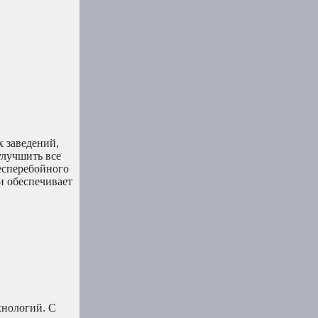
 заведений,
улучшить все
есперебойного
и обеспечивает
хнологий. С