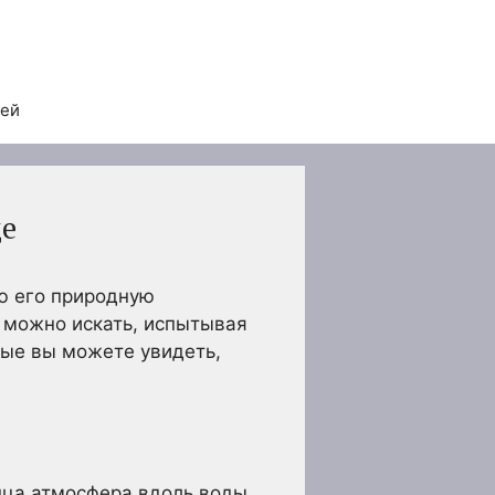
тей
де
сю его природную
х можно искать, испытывая
рые вы можете увидеть,
лнца атмосфера вдоль воды