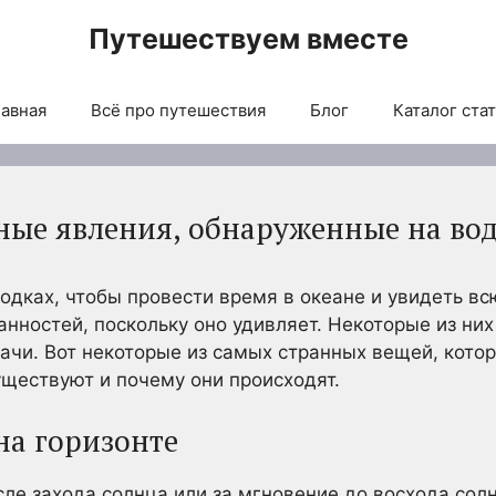
Путешествуем вместе
авная
Всё про путешествия
Блог
Каталог ста
ые явления, обнаруженные на во
одках, чтобы провести время в океане и увидеть в
ранностей, поскольку оно удивляет. Некоторые из ни
удачи. Вот некоторые из самых странных вещей, кото
уществуют и почему они происходят.
на горизонте
осле захода солнца или за мгновение до восхода со