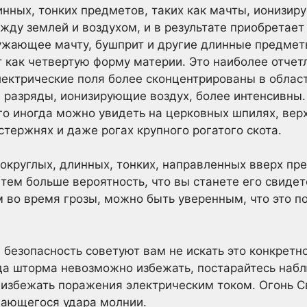
инных, тонких предметов, таких как мачты, ионизиру
ду землей и воздухом, и в результате приобретает
ужающее мачту, бушприт и другие длинные предметы
 как четвертую форму материи. Это наиболее отчет
лектрические поля более сконцентрированы в облас
е разряды, ионизирующие воздух, более интенсивны.
го иногда можно увидеть на церковных шпилях, вер
стержнях и даже рогах крупного рогатого скота.
 округлых, длинных, тонких, направленных вверх пр
 тем больше вероятность, что вы станете его свидет
во время грозы, можно быть уверенным, что это по
 безопасность советуют вам не искать это конкретн
гда шторма невозможно избежать, постарайтесь наб
 избежать поражения электрическим током. Огонь С
гающегося удара молнии.