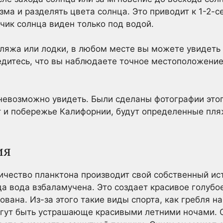
зма и разделять цвета солнца. Это приводит к 1-2-
нчик солнца виден только под водой.
пляжа или лодки, в любом месте вы можете увидеть 
едитесь, что вы наблюдаете точное местоположение
 невозможно увидеть. Были сделаны фотографии этог
ст и побережье Калифорнии, будут определенные пля
ия
личество планктона производит свой собственный ис
да вода взбаламучена. Это создает красивое голубо
ована. Из-за этого такие виды спорта, как гребля на
огут быть устрашающе красивыми летними ночами. 