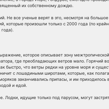
священный их собственному дождю.
ий. Не все ученые верят в это, несмотря на большое
й, которые произошли только с 2000 года (по крайн
 года).
 выражение, которое описывает зону межтропической
ватора, где преобладающих ветров мало. Горячий в
так быстро, что ветры редки на уровне моря и суще
аничит с лошадиными широтами, которые, как полаг
 моряков заканчивались припасы, и им приходилось 
водой и едой.
ре. Лодки, идущие только под парусом, могут застря