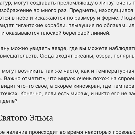
атур, могут создавать преломляющую линзу, очень 
 изображение во много раз. Предметы, находящиеся
ются в небо и искажаются по размеру и форме. Люди
 видят гигантские корабли, плывущие по облакам, и
 и оказываются плоской береговой линией.
гану можно увидеть везде, где вы можете наблюдат
 вмешательств. Сюда входят океаны, озера, полярны
могут возникать так же часто, как и температурная
а. Важно отметить, что мираж очень похож на спро
видит что-то свое, а скорее киноэкран, где темпер
очках. Конечно, если есть мираж, и никто его не за
м деле?
вятого Эльма
ное явление происходит во время некоторых грозовы