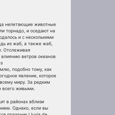
огда нелетающие животные
и торнадо, и оседают на
юдалось и с несколькими
дь из жаб, а также жаб,
у. Отслеживая
х влиянию ветров океанов
ез
млю, подобно тому, как
огодное явление, которое
 всему миру. За редким
е всего живыми.
дит в районах вблизи
нием. Однако, если вы
ся праздник Lluvia de