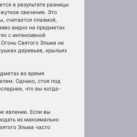
ется в результате разницы
 жуткое свечение. Это
, считается плазмой,
ливо видно на предметах
тях с интенсивной
 Огонь Святого Эльма не
хушках деревьев, крыльях
едметах во время
елем. Однако, стоя под
следнее, что вы когда-
ое явление. Если вы
людать из максимально
вятого Эльма часто