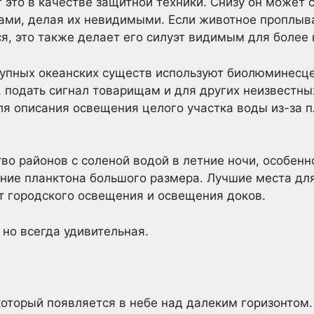
 это в качестве защитной техники. Снизу он может с
ами, делая их невидимыми. Если животное проплыв
ся, это также делает его силуэт видимым для более
рупных океанских существ используют биолюминесц
, подать сигнал товарищам и для других неизвестных
ля описания освещения целого участка воды из-за 
тво районов с соленой водой в летние ночи, особенн
ение планктона большого размера. Лучшие места дл
т городского освещения и освещения доков.
 но всегда удивительная.
 который появляется в небе над далеким горизонтом