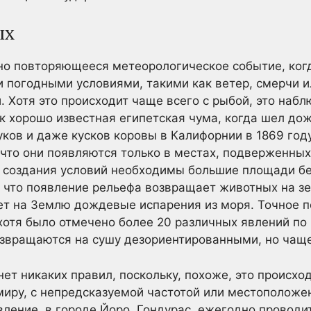
ых
, но повторяющееся метеорологическое событие, к
погодными условиями, такими как ветер, смерчи ил
 Хотя это происходит чаще всего с рыбой, это набл
к хорошо известная египетская чума, когда шел дож
ауков и даже кусков коровы в Калифорнии в 1869 год
что они появляются только в местах, подверженны
я создания условий необходимы большие площади б
, что появление рельефа возвращает животных на зе
т на Землю дождевые испарения из моря. Точное п
 хотя было отмечено более 20 различных явлений по
звращаются на сушу дезориентированными, но чащ
 нет никаких правил, поскольку, похоже, это происхо
миру, с непредсказуемой частотой или местоположе
вление, в городе Йоро, Гондурас, ежегодно проводит