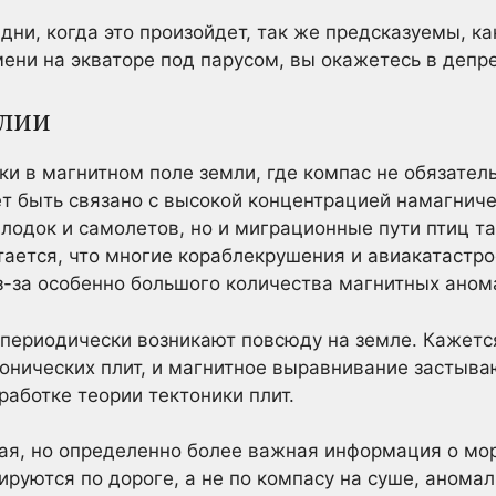
дни, когда это произойдет, так же предсказуемы, ка
ени на экваторе под парусом, вы окажетесь в депре
лии
тки в магнитном поле земли, где компас не обязател
т быть связано с высокой концентрацией намагниче
лодок и самолетов, но и миграционные пути птиц та
тается, что многие кораблекрушения и авиакатастр
з-за особенно большого количества магнитных аном
 периодически возникают повсюду на земле. Кажется
тонических плит, и магнитное выравнивание застыв
работке теории тектоники плит.
кая, но определенно более важная информация о мор
руются по дороге, а не по компасу на суше, аномал