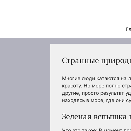
Перейти
к
содержимому
Гл
Странные природн
Многие люди катаются на л
красоту. Но море полно ст
другие, просто результат 
находясь в море, где они с
Зеленая вспышка 
Что это такое: В момент п