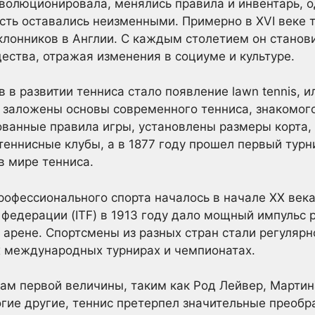
волюционировала, менялись правила и инвентарь, о
сть оставались неизменными. Примерно в XVI веке 
лонников в Англии. С каждым столетием он станов
ества, отражая изменения в социуме и культуре.
в развитии тенниса стало появление lawn tennis, или
 заложены основы современного тенниса, знакомог
ванные правила игры, установлены размеры корта,
теннисные клубы, а в 1877 году прошел первый турн
в мире тенниса.
рофессионального спорта началось в начале XX век
едерации (ITF) в 1913 году дало мощный импульс 
арене. Спортсмены из разных стран стали регулярно
х международных турнирах и чемпионатах.
ам первой величины, таким как Род Лейвер, Мартин
огие другие, теннис претерпел значительные преобр