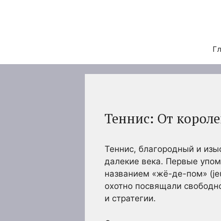
Перейти
к
содержимому
Гл
Теннис: От корол
Теннис, благородный и изы
далекие века. Первые упом
названием «жё-де-пом» (je
охотно посвящали свободно
и стратегии.