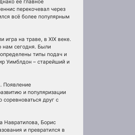
днако её главное
теннис перекочевал через
ился всё более популярным
 игра на траве, в XIX веке.
о нам сегодня. Были
 определены типы подач и
ир Уимблдон – старейший и
а. Появление
развитию и популяризации
 соревноваться друг с
а Навратилова, Борис
азования и превратился в