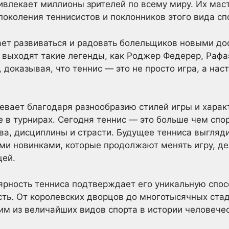
ивлекает миллионы зрителей по всему миру. Их маст
поколения теннисистов и поклонников этого вида сп
ает развиваться и радовать болельщиков новыми д
 выходят такие легенды, как Роджер Федерер, Рафа
доказывая, что теннис — это не просто игра, а нас
бевает благодаря разнообразию стилей игры и харак
 в турнирах. Сегодня теннис — это больше чем спорт
ва, дисциплины и страсти. Будущее тенниса выгляд
ми новинками, которые продолжают менять игру, де
щей.
рность тенниса подтверждает его уникальную спос
сть. От королевских дворцов до многотысячных ста
ним из величайших видов спорта в истории человече