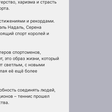
ерство, харизма и страсть
орта.
остижениями и рекордами.
эль Надаль, Серена
тоящий спорт королей и
теров спортсменов,
, это образ жизни, который
ит светлым, с новыми
лая её ещё более
обность соединять людей,
дионов – теннис прошел
ства.