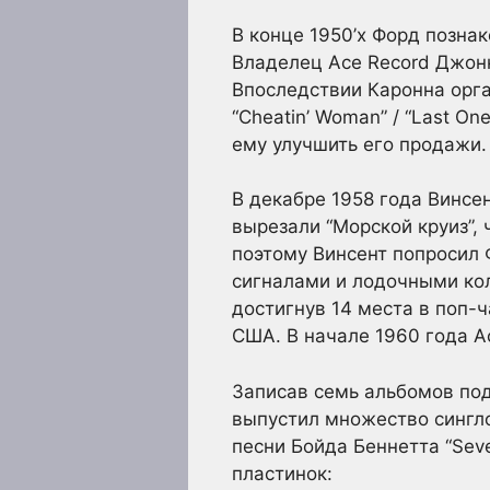
В конце 1950’х Форд позн
Владелец Ace Record Джонн
Впоследствии Каронна орга
“Cheatin’ Woman” / “Last On
ему улучшить его продажи.
В декабре 1958 года Винсен
вырезали “Морской круиз”,
поэтому Винсент попросил
сигналами и лодочными кол
достигнув 14 места в поп-ч
США. В начале 1960 года 
Записав семь альбомов под 
выпустил множество сингло
песни Бойда Беннетта “Sev
пластинок: