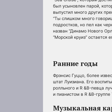
был усыновлен парой, котор
выпустил много других прек
“Ты слишком много говоришь
подростков, но пел как че
назван “Динамо Нового Орл
“Морской круиз” остается е
Ранние годы
Фрэнсис Гуццо, более изве
штат Луизиана. Его воспит
ролльного и R &B-певца луч
и пианистом в R &B-группе 
Музыкальная ка