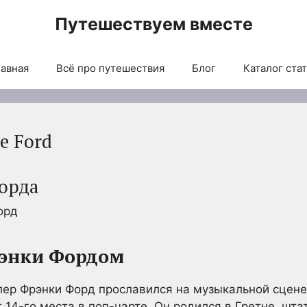
Путешествуем вместе
авная
Всё про путешествия
Блог
Каталог ста
ie Ford
орда
рэнки Фордом
ер Фрэнки Форд прославился на музыкальной сцене
г 14-го места в поп-чарте. Он родился в Гретне, шта