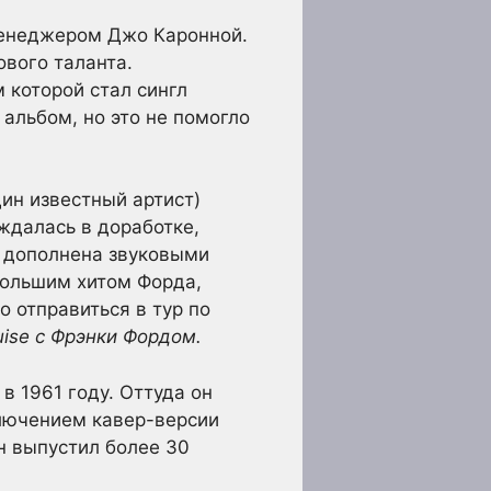
менеджером Джо Каронной.
вого таланта.
 которой стал сингл
ь альбом, но это не помогло
дин известный артист)
ждалась в доработке,
а дополнена звуковыми
большим хитом Форда,
о отправиться в тур по
ruise с Фрэнки Фордом.
в 1961 году. Оттуда он
ключением кавер-версии
н выпустил более 30