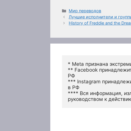
Рубрики
Мир переводов
Лучшие исполнители и групп
History of Freddie and the Dre
* Meta признана экстрем
** Facebook принадлежит
РФ
*** Instagram принадлеж
в РФ 
**** Вся информация, из
руководством к действи