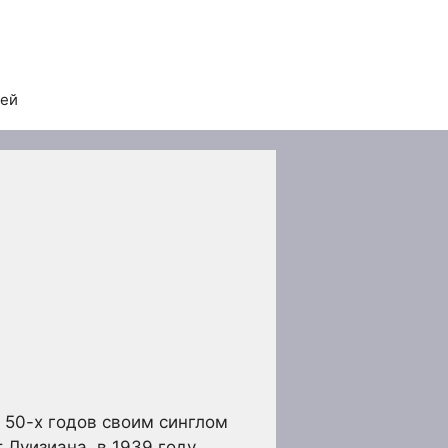
тей
 50-х годов своим синглом
т Луизиана, в 1939 году,