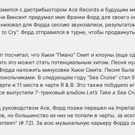
акомился с дистрибьютором Ace Records и будущим 
и Винсент придумал имя Фрэнки Форд для своего но
низовал для Форда сессию звукозаписи, результатом
e to Cry”. Форд отправился в турне, чтобы продвинут
т посчитал, что Хьюи “Пиано” Смит и клоуны (еще о
 что это может стать потенциальным хитом. Песня ну
 Форда наложить минусовки Хьюи Смита. Песня был
окольчиками. В следующем году “Sea Cruise” стал 
арте и 11 места в чарте R & B. Это также побудило ег
Ace выпустили 7-трековый альбом
Let’s Take a Sea C
руководством Ace, Форд позже перешел на Imperial 
в, но большинство из них не попали в чарты, за ис
enteen” (# 72). За всю музыкальную карьеру Форда о