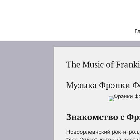
Перейти
к
содержимому
Гл
The Music of Frank
Музыка Фрэнки Ф
Знакомство с Ф
Новоорлеанский рок-н-ролл
“Sea Cruise”, который дости