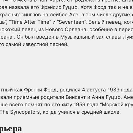
ая назвала его Фрэнсис Гуццо. Хотя Форд так и не в
расных синглов на лейбле Ace, в том числе другие 
”, “Time After Time” и “Seventeen”. Белый певец, к
рнокожий певец из Нового Орлеана, особенно в пери
еана”. Он был введен в Музыкальный зал славы Луиз
го самой известной песней.
стный как Фрэнки Форд, родился 4 августа 1939 года
ывали приемные родители Винсент и Анна Гуццо. Аме
ше всего помнят по его хиту 1959 года “Морской кру
The Syncopators, когда учился в средней школе.
рьера