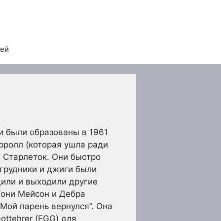
тей
и были образованы в 1961
эрролл (которая ушла ради
е Старлеток. Они быстро
агрудники и джиги были
дили и выходили другие
Тони Мейсон и Дебра
“Мой парень вернулся”. Она
ttehrer (FGG) для