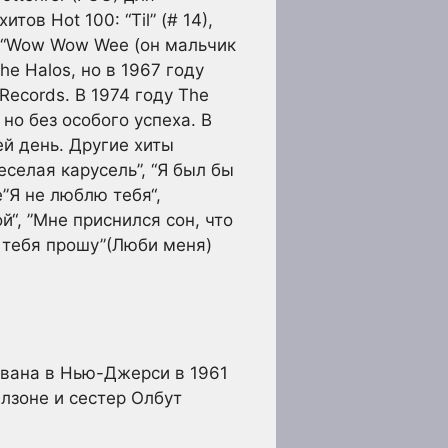
ов Hot 100: “Til” (# 14),
) и “Wow Wow Wee (он мальчик
he Halos, но в 1967 году
Records. В 1974 году The
но без особого успеха. В
ей день. Другие хиты
еселая карусель”, “Я был бы
е”Я не люблю тебя“,
й“, ”Мне приснился сон, что
 я тебя прошу”(Люби меня)
ована в Нью-Джерси в 1961
лзоне и сестер Олбут