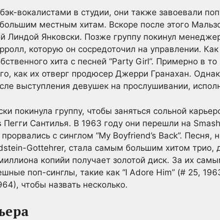
 бэк-вокалистами в студии, они также завоевали по
большим местным хитам. Вскоре после этого Мальзо
й Линдой Янковски. Позже группу покинул менеджер
ролл, которую он сосредоточил на управлении. Как
бственного хита с песней “Party Girl”. Примерно в т
ого, как их отверг продюсер Джерри Гранахан. Одна
ле выступления девушек на прослушивании, исполнив
ки покинула группу, чтобы заняться сольной карьеро
s Пегги Сантилья. В 1963 году они перешли на Smas
 прорвались с синглом “My Boyfriend’s Back”. Песня,
stein-Gottehrer, стала самым большим хитом трио, д
иллиона копийи получает золотой диск. За их сам
ные поп-синглы, такие как “I Adore Him” (# 25, 19
964), чтобы назвать несколько.
ьера