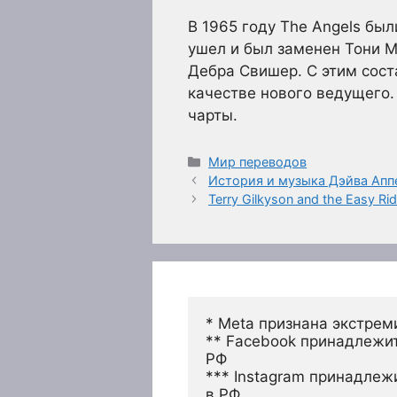
В 1965 году The Angels был
ушел и был заменен Тони М
Дебра Свишер. С этим соста
качестве нового ведущего. 
чарты.
Рубрики
Мир переводов
История и музыка Дэйва Аппе
Terry Gilkyson and the Easy Ri
* Meta признана экстрем
** Facebook принадлежит
РФ
*** Instagram принадлеж
в РФ 