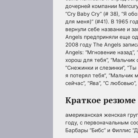
дочерней компании Mercury R
“Cry Baby Cry” (# 38), “Я о
для меня)” (#41). В 1965 го
вернули себе название и за
Angels предприняли еще одн
2008 году The Angels запис
Angels: “Мгновение назад”,
хорош для тебя”, “Мальчик 
”Снежинки и слезинки“, ”Ты
я потерял тебя“, ”Мальчик м
сейчас”, “Ява”, “С любовью”
Краткое резюме 
американская женская груп
году, с первоначальным со
Барбары “Бибс” и Филлис “Д