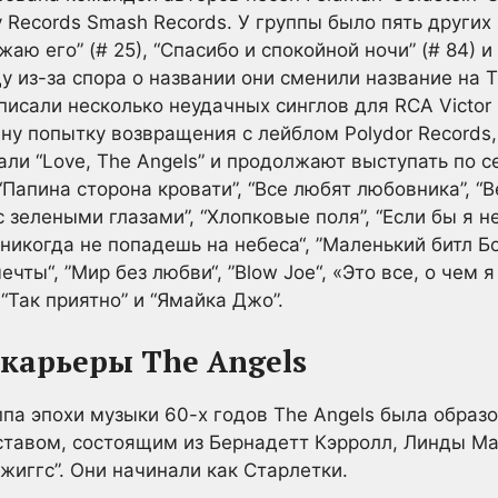
ecords Smash Records. У группы было пять других хит
божаю его” (# 25), “Спасибо и спокойной ночи” (# 84
ду из-за спора о названии они сменили название на T
писали несколько неудачных синглов для RCA Victor 
у попытку возвращения с лейблом Polydor Records, 
али “Love, The Angels” и продолжают выступать по с
 “Папина сторона кровати”, “Все любят любовника”, “В
с зелеными глазами”, “Хлопковые поля”, “Если бы я н
 никогда не попадешь на небеса“, ”Маленький битл Бо
ечты“, ”Мир без любви“, ”Blow Joe“, «Это все, о чем
, “Так приятно” и “Ямайка Джо”.
карьеры The Angels
па эпохи музыки 60-х годов The Angels была образ
ставом, состоящим из Бернадетт Кэрролл, Линды Ма
жиггс”. Они начинали как Старлетки.