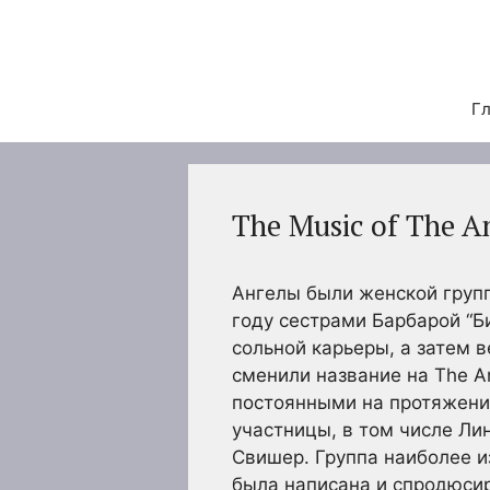
Перейти
к
содержимому
Гл
The Music of The A
Ангелы были женской групп
году сестрами Барбарой “Б
сольной карьеры, а затем в
сменили название на The An
постоянными на протяжении
участницы, в том числе Ли
Свишер. Группа наиболее из
была написана и спродюсир