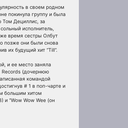
пулярность в своем родном
не покинула группу и была
 Том Дециллис, за
 сольный исполнитель,
о же время сестры Олбут
ко позже они были снова
 их будущий хит “Till”.
й, и ее место заняла
h Records (дочернюю
 написанная командой
остигнув # 1 в поп-чарте и
ым большим хитом
63) и “Wow Wow Wee (он