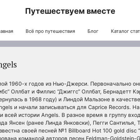
Путешествуем вместе
авная
Всё про путешествия
Блог
Каталог ста
ngels
ой 1960-х годов из Нью-Джерси. Первоначально он
ибс” Оллбат и Филлис “Джиггс” Оллбат, Бернадетт К
ернулась в 1968 году) и Линдой Мальзоне в качеств
gels и начали записываться для Caprice Records. Н
 всей истории Angels. В разное время в группу вхо
нда Янсен (ранее Линда Янковски), Пегги Сантилья, 
вестна своей песней №1 Billboard Hot 100 gold disc 
ована командой авторов песен Feldman-Goldstein-Go