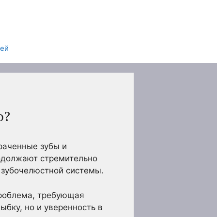
тей
о?
раченные зубы и
родолжают стремительно
 зубочелюстной системы.
 проблема, требующая
ыбку, но и уверенность в