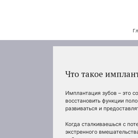
Перейти
к
содержимому
Гл
Что такое имплант
Имплантация зубов – это 
восстановить функции поло
развиваться и предоставл
Когда сталкиваешься с поте
экстренного вмешательства