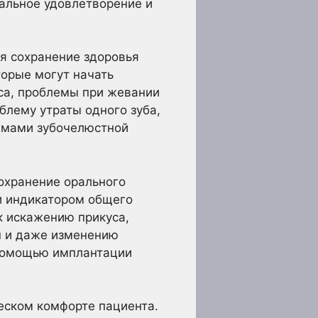
уальное удовлетворение и
я сохранение здоровья
торые могут начать
уса, проблемы при жевании
блему утраты одного зуба,
емами зубочелюстной
охранение орального
и индикатором общего
к искажению прикуса,
н и даже изменению
 помощью имплантации
еском комфорте пациента.