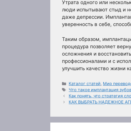
Утрата одного или несколь
люди испытывают стыд и не
даже депрессии. Имплантац
уверенность в себе, спосо
Таким образом, имплантац
процедура позволяет верну
осложнения и восстановит
профессионалами и с испол
улучшить качество жизни к
Рубрики
Каталог статей
,
Мир перевод
Метки
Что такое имплантация зубов
Как понять, что стратегия с
КАК ВЫБРАТЬ НАДЕЖНОЕ АГ