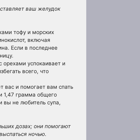
аставляет ваш желудок
ками тофу и морских
инокислот, включая
на. Если в последнее
ницу.
 с орехами успокаивает и
збегать всего, что
т вас и помогает вам спать
и 1,47 грамма общего
и вы не любитель супа,
льших дозах; они помогают
 выспаться ночью.