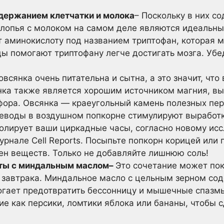
держанием клетчатки и молока
– Поскольку в них с
 хлопья с молоком на самом деле являются идеальн
т аминокислоту под названием триптофан, которая м
ды помогают триптофану легче достигать мозга. Убед
всянка очень питательна и сытна, а это значит, что
янка также является хорошим источником магния, в
сфора. Овсянка — краеугольный камень полезных пер
леводы в воздушном попкорне стимулируют выработку
ролирует ваши циркадные часы, согласно новому ис
рнале Cell Reports. Посыпьте попкорн корицей или п
ен веществ. Только не добавляйте лишнюю соль!
ты с миндальным маслом
–
Это сочетание может по
 завтрака. Миндальное масло с цельным зерном со
огает предотвратить бессонницу и мышечные спазм
ие как персики, ломтики яблока или бананы, чтобы 