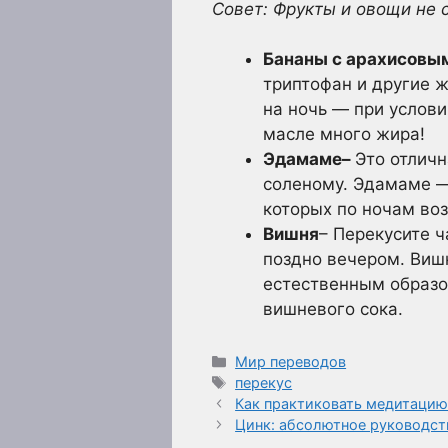
Совет: Фрукты и овощи не 
Бананы с арахисовы
триптофан и другие 
на ночь — при услови
масле много жира!
Эдамаме
–
Это отличн
соленому. Эдамаме —
которых по ночам во
Вишня
– Перекусите 
поздно вечером. Виш
естественным образо
вишневого сока.
Рубрики
Мир переводов
Метки
перекус
Как практиковать медитацию
Цинк: абсолютное руководст