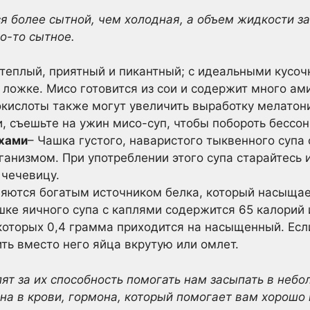
я более сытной, чем холодная, а объем жидкости з
то-то сытное.
 теплый, приятный и пикантный; с идеальными кусоч
ложке. Мисо готовится из сои и содержит много ам
окислоты также могут увеличить выработку мелатони
, съешьте на ужин мисо-суп, чтобы побороть бессон
ехами
– Чашка густого, наваристого тыквенного супа
ганизмом. При употреблении этого супа старайтесь и
 чечевицу.
яются богатым источником белка, который насыщае
шке яичного супа с каплями содержится 65 калорий 
которых 0,4 грамма приходится на насыщенный. Есл
ть вместо него яйца вкрутую или омлет.
лят за их способность помогать нам засыпать в небо
на в крови, гормона, который помогает вам хорошо