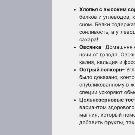
Хлопья с высоким со
белков и углеводов,
сном. Белки содержа
сонливость, а углево
сахара!
Овсянка
– Домашняя о
ночи от голода. Овс
калия, кальция и фо
Острый попкорн
– Уг
было доказано, конт
опубликованному в жу
специи ускоряют обм
Цельнозерновые тос
вариантом здорового
магния, который пом
добавить фрукты, так