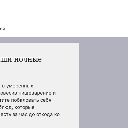
тей
ваши ночные
х в умеренных
вновесив пищеварение и
тите побаловать себя
 блюд, которые
сть за час до отхода ко