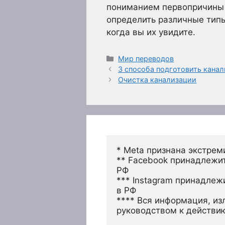
пониманием первопричины 
определить различные типы
когда вы их увидите.
Рубрики
Мир переводов
3 способа подготовить канал
Очистка канализации
* Meta признана экстрем
** Facebook принадлежит
РФ
*** Instagram принадлеж
в РФ 
**** Вся информация, из
руководством к действи