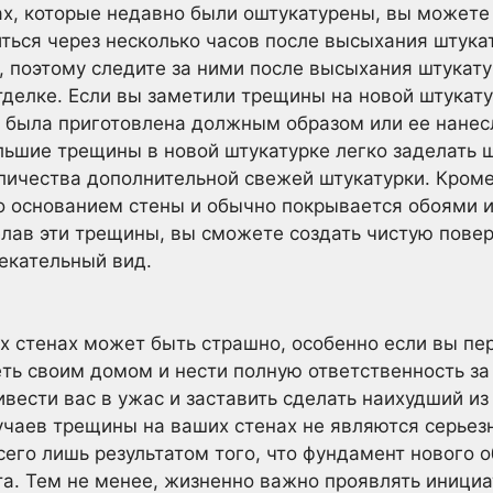
ах, которые недавно были оштукатурены, вы можете
иться через несколько часов после высыхания штука
, поэтому следите за ними после высыхания штукату
тделке. Если вы заметили трещины на новой штукату
не была приготовлена должным образом или ее нане
ольшие трещины в новой штукатурке легко заделать 
ичества дополнительной свежей штукатурки. Кроме 
о основанием стены и обычно покрывается обоями и
елав эти трещины, вы сможете создать чистую повер
екательный вид.
 стенах может быть страшно, особенно если вы пер
еть своим домом и нести полную ответственность за
вести вас в ужас и заставить сделать наихудший и
учаев трещины на ваших стенах не являются серьез
его лишь результатом того, что фундамент нового о
а. Тем не менее, жизненно важно проявлять инициа