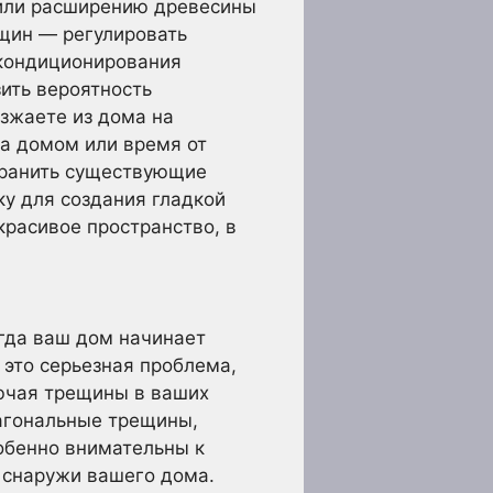
 или расширению древесины
ещин — регулировать
 кондиционирования
ить вероятность
езжаете из дома на
за домом или время от
транить существующие
у для создания гладкой
красивое пространство, в
огда ваш дом начинает
 это серьезная проблема,
ючая трещины в ваших
агональные трещины,
собенно внимательны к
и снаружи вашего дома.