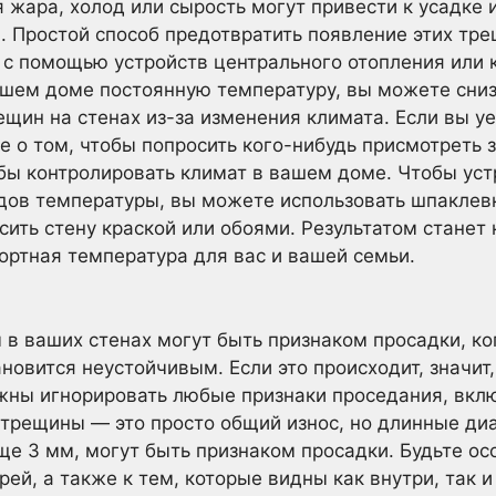
 жара, холод или сырость могут привести к усадке
. Простой способ предотвратить появление этих тр
 с помощью устройств центрального отопления или
ашем доме постоянную температуру, вы можете сниз
щин на стенах из-за изменения климата. Если вы у
е о том, чтобы попросить кого-нибудь присмотреть 
обы контролировать климат в вашем доме. Чтобы ус
дов температуры, вы можете использовать шпаклевк
сить стену краской или обоями. Результатом станет 
ортная температура для вас и вашей семьи.
 в ваших стенах могут быть признаком просадки, к
новится неустойчивым. Если это происходит, значит,
лжны игнорировать любые признаки проседания, вкл
 трещины — это просто общий износ, но длинные ди
ще 3 мм, могут быть признаком просадки. Будьте о
ей, а также к тем, которые видны как внутри, так 