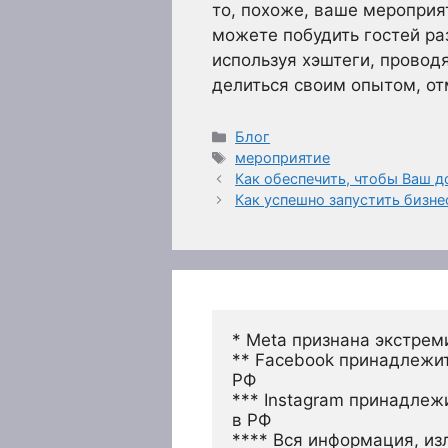
то, похоже, ваше мероприя
можете побудить гостей р
используя хэштеги, провод
делиться своим опытом, отм
Рубрики
Блог
Метки
мероприятие
Как обеспечить, чтобы Ваш 
Как успешно запустить бизн
* Meta признана экстрем
** Facebook принадлежит
РФ
*** Instagram принадлеж
в РФ 
**** Вся информация, из