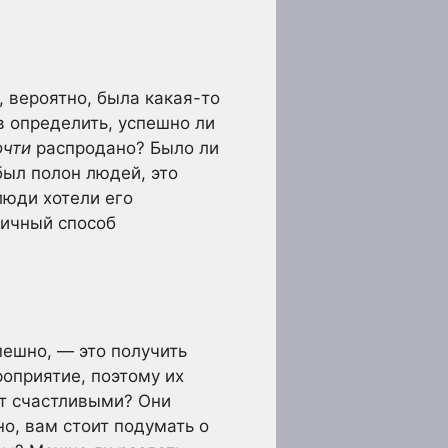
, вероятно, была какая-то
в определить, успешно ли
очти
распродано? Было ли
был полон людей, это
люди хотели его
личный способ
ешно, — это получить
роприятие, поэтому их
т счастливыми? Они
но, вам стоит подумать о