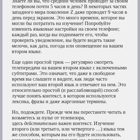
Знаете ли вы, что средний человек проводит за своим
телефоном почти 5 часов в день? В некоторых частях
западного мира поколение Z даже проводит 9 часов в
день перед экраном. Это много времени, которое вы
могли бы потратить на изучение! Попробуйте
изменить языковые настройки на своем телефоне;
каждый раз, когда вы поднимаете его, чтобы
проверить уведомление, вы будете видеть такие
мелочи, как дата, погода или оповещение на вашем
втором языке.
Еще один простой трюк — регулярно смотреть
телепередачи на вашем втором языке с включенными
субтитрами. Это означает, что даже в свободное
время вы слышите и видите, как люди часто
используют ваш второй язык и отвечают на нем. Это
относительно простой (и расслабляющий) способ
лучше понять контекст, в котором используются
лексика, фразы и даже жаргонные термины.
Но, подождите. Прежде чем вы перестанете читать и
возьметесь за пульт от телевизора,
здесь
действительно
важен контекст. Изучение
второго (или третьего, или четвертого …) языка тем
же способом, которым вы его будете использовать,