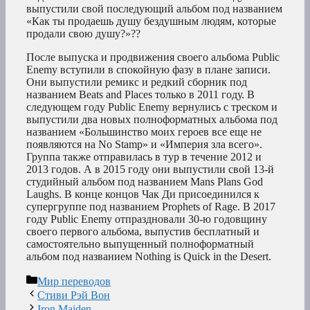
выпустили свой последующий альбом под названием
«Как ты продаешь душу бездушным людям, которые
продали свою душу?»??
После выпуска и продвижения своего альбома Public
Enemy вступили в спокойную фазу в плане записи.
Они выпустили ремикс и редкий сборник под
названием Beats and Places только в 2011 году. В
следующем году Public Enemy вернулись с треском и
выпустили два новых полноформатных альбома под
названием «Большинство моих героев все еще не
появляются на No Stamp» и «Империя зла всего».
Группа также отправилась в тур в течение 2012 и
2013 годов. А в 2015 году они выпустили свой 13-й
студийный альбом под названием Mans Plans God
Laughs. В конце концов Чак Ди присоединился к
супергруппе под названием Prophets of Rage. В 2017
году Public Enemy отпраздновали 30-ю годовщину
своего первого альбома, выпустив бесплатный и
самостоятельно выпущенный полноформатный
альбом под названием Nothing is Quick in the Desert.
Рубрики
Мир переводов
Стиви Рэй Вон
Iron Maiden