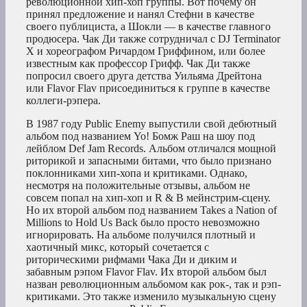
революционной хип-хоп группы. Вот почему он
принял предложение и нанял Стефни в качестве
своего публициста, а Шокли — в качестве главного
продюсера. Чак Ди также сотрудничал с DJ Terminator
X и хореографом Ричардом Гриффином, или более
известным как профессор Грифф. Чак Ди также
попросил своего друга детства Уильяма Дрейтона
или Flavor Flav присоединиться к группе в качестве
коллеги-рэпера.
В 1987 году Public Enemy выпустили свой дебютный
альбом под названием Yo! Бомж Раш на шоу под
лейблом Def Jam Records. Альбом отличался мощной
риторикой и запасными битами, что было признано
поклонниками хип-хопа и критиками. Однако,
несмотря на положительные отзывы, альбом не
совсем попал на хип-хоп и R & B мейнстрим-сцену.
Но их второй альбом под названием Takes a Nation of
Millions to Hold Us Back было просто невозможно
игнорировать. На альбоме получился плотный и
хаотичный микс, который сочетается с
риторическими рифмами Чака Ди и диким и
забавным рэпом Flavor Flav. Их второй альбом был
назван революционным альбомом как рок-, так и рэп-
критиками. Это также изменило музыкальную сцену