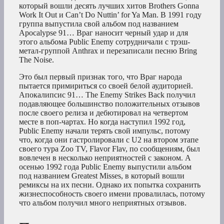
который вошли десять лучших хитов Brothers Gonna
Work It Out и Can’t Do Nuttin’ for Ya Man. В 1991 году
группа выпустила свой альбом под названием
Apocalypse 91… Враг наносит черный удар и для
этого альбома Public Enemy сотрудничали с трэш-
метал-группой Anthrax и перезаписали песню Bring
The Noise.
Это был первый признак того, что Враг народа
пытается примириться со своей белой аудиторией.
Апокалипсис 91… The Enemy Strikes Back получил
подавляющее большинство положительных отзывов
после своего релиза и дебютировал на четвертом
месте в поп-чартах. Но когда наступил 1992 год,
Public Enemy начали терять свой импульс, потому
что, когда они гастролировали с U2 на втором этапе
своего тура Zoo TV, Flavor Flav, по сообщениям, был
вовлечен в несколько неприятностей с законом. А
осенью 1992 года Public Enemy выпустили альбом
под названием Greatest Misses, в который вошли
ремиксы на их песни. Однако их попытка сохранить
жизнеспособность своего имени провалилась, потому
что альбом получил много неприятных отзывов.