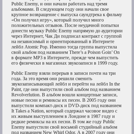
Public Enemy, и они начали работать над тремя
альбомами. В следующем году они начали свое
крупное возвращение с выпуска саундтрека к фильму
«Он получил игру», который получил много
положительных отзывов. После неудачной попытки
донести музыку Public Enemy напрямую до аудитории
через Интернет, Чак Ди подписал контракт с группой
на независимый и ориентированный в Интернете
лейбл Atomic Pop. Именно тогда группа выпустила
свой альбом под названием There’s a Poison Goin’ On
в формате MP3 в Интернете, прежде чем выпустить
его физически в магазинах звукозаписи в 1999 году.
Public Enemy взяли перерыв в записи почти на три
года. За это время они решили сменить
звукозаписывающий лейбл и перейти на лейбл In the
Paint, где они выпустили свой альбом под названием
Revolverlution. В альбом вошли концертные записи,
новые песни и ремиксы их песен. В 2005 году они
выпустили компакт-диск и DVD-диск под названием
It Takes a Nation, который содержал часовое видео с
их живым выступлением в Лондоне в 1987 году и
редкие ремиксы на их песни. В том же году Public
Enemy выпустили свой восьмой студийный альбом
под названием New Whirl Odor. А в 2007 году они