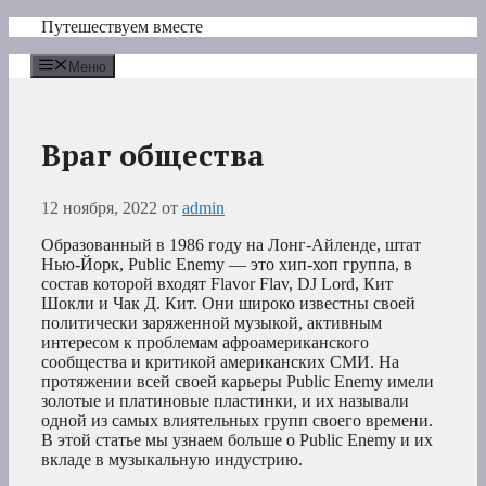
Перейти
Путешествуем вместе
к
содержимому
Меню
Враг общества
12 ноября, 2022
от
admin
Образованный в 1986 году на Лонг-Айленде, штат
Нью-Йорк, Public Enemy — это хип-хоп группа, в
состав которой входят Flavor Flav, DJ Lord, Кит
Шокли и Чак Д. Кит. Они широко известны своей
политически заряженной музыкой, активным
интересом к проблемам афроамериканского
сообщества и критикой американских СМИ. На
протяжении всей своей карьеры Public Enemy имели
золотые и платиновые пластинки, и их называли
одной из самых влиятельных групп своего времени.
В этой статье мы узнаем больше о Public Enemy и их
вкладе в музыкальную индустрию.