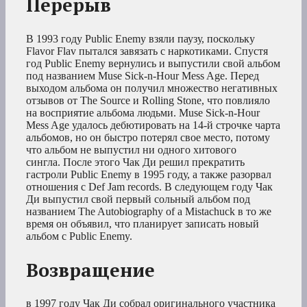
Перерыв
В 1993 году Public Enemy взяли паузу, поскольку
Flavor Flav пытался завязать с наркотиками. Спустя
год Public Enemy вернулись и выпустили свой альбом
под названием Muse Sick-n-Hour Mess Age. Перед
выходом альбома он получил множество негативных
отзывов от The Source и Rolling Stone, что повлияло
на восприятие альбома людьми. Muse Sick-n-Hour
Mess Age удалось дебютировать на 14-й строчке чарта
альбомов, но он быстро потерял свое место, потому
что альбом не выпустил ни одного хитового
сингла. После этого Чак Ди решил прекратить
гастроли Public Enemy в 1995 году, а также разорвал
отношения с Def Jam records. В следующем году Чак
Ди выпустил свой первый сольный альбом под
названием The Autobiography of a Mistachuck в то же
время он объявил, что планирует записать новый
альбом с Public Enemy.
Возвращение
в 1997 году Чак Ди собрал оригинального участника