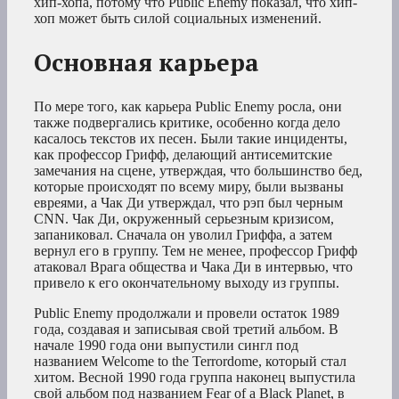
хип-хопа, потому что Public Enemy показал, что хип-
хоп может быть силой социальных изменений.
Основная карьера
По мере того, как карьера Public Enemy росла, они
также подвергались критике, особенно когда дело
касалось текстов их песен. Были такие инциденты,
как профессор Грифф, делающий антисемитские
замечания на сцене, утверждая, что большинство бед,
которые происходят по всему миру, были вызваны
евреями, а Чак Ди утверждал, что рэп был черным
CNN. Чак Ди, окруженный серьезным кризисом,
запаниковал. Сначала он уволил Гриффа, а затем
вернул его в группу. Тем не менее, профессор Грифф
атаковал Врага общества и Чака Ди в интервью, что
привело к его окончательному выходу из группы.
Public Enemy продолжали и провели остаток 1989
года, создавая и записывая свой третий альбом. В
начале 1990 года они выпустили сингл под
названием Welcome to the Terrordome, который стал
хитом. Весной 1990 года группа наконец выпустила
свой альбом под названием Fear of a Black Planet, в