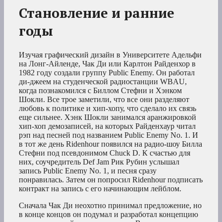
Становление и ранние
годы
Изучая графический дизайн в Университете Адельфи
на Лонг-Айленде, Чак Ди или Карлтон Райденхор в
1982 году создали группу Public Enemy. Он работал
ди-джеем на студенческой радиостанции WBAU,
когда познакомился с Биллом Стефни и Хэнком
Шокли. Все трое заметили, что все они разделяют
любовь к политике и хип-хопу, что сделало их связь
еще сильнее. Хэнк Шокли занимался аранжировкой
хип-хоп демозаписей, на которых Райденхаур читал
рэп над песней под названием Public Enemy No. 1. И
в тот же день Ridenhour появился на радио-шоу Билла
Стефни под псевдонимом Chuck D. К счастью для
них, соучредитель Def Jam Рик Рубин услышал
запись Public Enemy No. 1, и песня сразу
понравилась. Затем он попросил Ridenhour подписать
контракт на запись с его начинающим лейблом.
Сначала Чак Ди неохотно принимал предложение, но
в конце концов он подумал и разработал концепцию