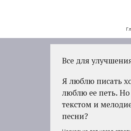
Перейти
к
содержимому
Гл
Все для улучшени
Я люблю писать х
люблю ее петь. Н
текстом и мелоди
песни?