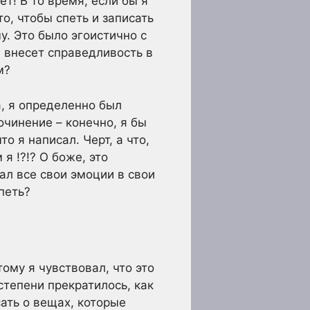
ет! В то время, если бы я
о, чтобы спеть и записать
у. Это было эгоистично с
ц внесет справедливость в
м?
а, я определенно был
сочинение – конечно, я бы
о я написал. Черт, а что,
я !?!? О боже, это
ал все свои эмоции в свои
 петь?
тому я чувствовал, что это
степени прекратилось, как
ать о вещах, которые