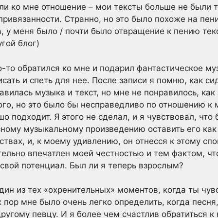
ли ко мне отношение – мои тексты больше не были 
привязанности. Странно, но это было похоже на пен
, у меня было / почти было отвращение к пению текс
угой блог)
о-то обратился ко мне и подарил фантастическое му
исать и спеть для нее. После записи я помню, как си
вилась музыка и текст, но мне не понравилось, как 
ого, но это было бы несправедливо по отношению к 
шо подходит. Я этого не сделал, и я чувствовал, чт
ному музыкальному произведению оставить его как е
ствах, и, к моему удивлению, он отнесся к этому сп
тельно впечатлен моей честностью и тем фактом, чт
свой потенциал. Был ли я теперь взрослым?
один из тех «охренительных» моментов, когда ты чув
х пор мне было очень легко определить, когда песня
ругому певцу. И я более чем счастлив обратиться к