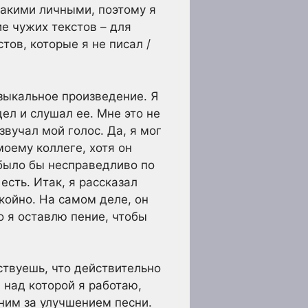
такими личными, поэтому я
ие чужих текстов – для
тов, которые я не писал /
зыкальное произведение. Я
дел и слушал ее. Мне это не
звучал мой голос. Да, я мог
моему коллеге, хотя он
о было бы несправедливо по
сть. Итак, я рассказал
окойно. На самом деле, он
о я оставлю пение, чтобы
ствуешь, что действительно
, над которой я работаю,
 ним за улучшением песни.