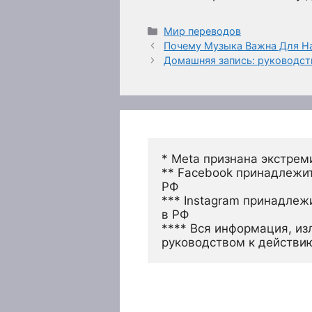
Рубрики
Мир переводов
Почему Музыка Важна Для Н
Домашняя запись: руководст
* Meta признана экстрем
** Facebook принадлежит
РФ
*** Instagram принадлеж
в РФ 
**** Вся информация, из
руководством к действи