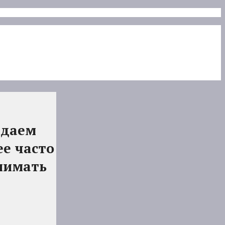
 даем
е часто
нимать