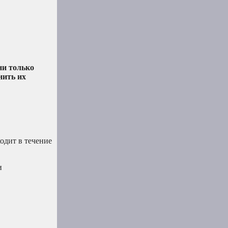
они только
нить их
одит в течение
и