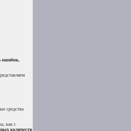
ь ошибок,
редставляем
ые средства
ы, как с
ных количеств