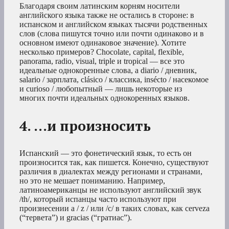
Благодаря своим латинским корням носители
английского языка также не остались в стороне: в
испанском и английском языках тысячи родственных
слов (слова пишутся точно или почти одинаково и в
основном имеют одинаковое значение). Хотите
несколько примеров? Chocolate, capital, flexible,
panorama, radio, visual, triple и tropical — все это
идеальные однокоренные слова, а diario / дневник,
salario / зарплата, clásico / классика, insécto / насекомое
и curioso / любопытный — лишь некоторые из
многих почти идеальных однокоренных языков.
4. …и произносить
Испанский — это фонетический язык, то есть он
произносится так, как пишется. Конечно, существуют
различия в диалектах между регионами и странами,
но это не мешает пониманию. Например,
латиноамериканцы не используют английский звук
/th/, который испанцы часто используют при
произнесении a / z / или /c/ в таких словах, как cerveza
(“тервета”) и gracias (“гратиас”).