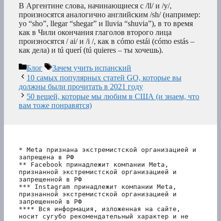
В Аргентине слова, начинающиеся с /ll/ и /y/,
произносятся аналогично английским /sh/ (например:
yo “sho”, llegar “shegar” и lluvia “shuvia”), в то время
как в Чили окончания глаголов второго лица
произносятся / ai/ и /i /, как в cómo estái (cómo estás –
как дела) и tú querí (tú quieres – ты хочешь).
Рубрики
Метки
Блог
Зачем учить испанский
10 самых популярных статей GO, которые вы
должны были прочитать в 2021 году
50 вещей, которые мы любим в США (и знаем, что
вам тоже понравятся)
* Meta признана экстремистской организацией и 
запрещена в РФ
** Facebook принадлежит компании Meta, 
признанной экстремистской организацией и 
запрещенной в РФ
*** Instagram принадлежит компании Meta, 
признанной экстремистской организацией и 
запрещенной в РФ 
**** Вся информация, изложенная на сайте, 
носит сугубо рекомендательный характер и не 