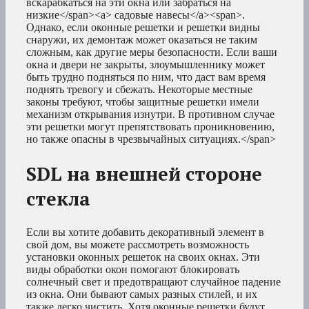
вскарабкаться на эти окна или забраться на
низкие</span><a> садовые навесы</a><span>.
Однако, если оконные решетки и решетки видны
снаружи, их демонтаж может оказаться не таким
сложным, как другие меры безопасности. Если ваши
окна и двери не закрыты, злоумышленнику может
быть трудно подняться по ним, что даст вам время
поднять тревогу и сбежать. Некоторые местные
законы требуют, чтобы защитные решетки имели
механизм открывания изнутри. В противном случае
эти решетки могут препятствовать проникновению,
но также опасны в чрезвычайных ситуациях.</span>
SDL на внешней стороне
стекла
Если вы хотите добавить декоративный элемент в
свой дом, вы можете рассмотреть возможность
установки оконных решеток на своих окнах. Эти
виды обработки окон помогают блокировать
солнечный свет и предотвращают случайное падение
из окна. Они бывают самых разных стилей, и их
также легко чистить. Хотя оконные решетки будут