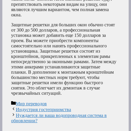
препятствовать некоторым видам на улицу, они
являются лучшим вариантом, чем полная замена
окна.
Защитные решетки для больших окон обычно стоят
от 300 до 500 долларов, а профессиональная
установка может добавить еще 150 долларов за
проем. Вы можете приобрести компоненты
самостоятельно или нанять профессионального
установщика. Защитные решетки состоят из
кронштейнов, прикрепленных к элементам рамы
непосредственно за оконными рамами. Затем между
этими анкерами устанавливаются защитные
планки. В дополнение к монтажным кронштейнам
большинство местных норм требуют, чтобы
защитные решетки имели функцию быстрого
снятия. Это облегчает их демонтаж в случае
чрезвычайных ситуаций.
Рубрики
Мир переводов
Индустрия гостеприимства
Нуждается ли ваша водопроводная система в
обновлении?