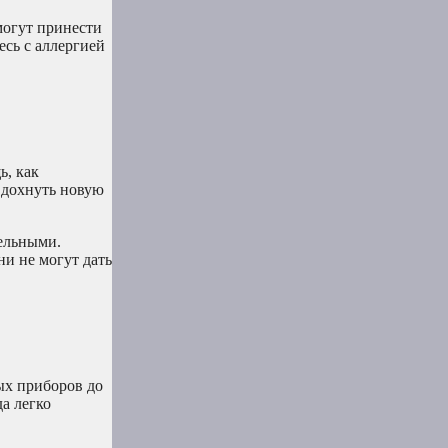
могут принести
есь с аллергией
ь, как
вдохнуть новую
тельными.
ни не могут дать
ых приборов до
да легко