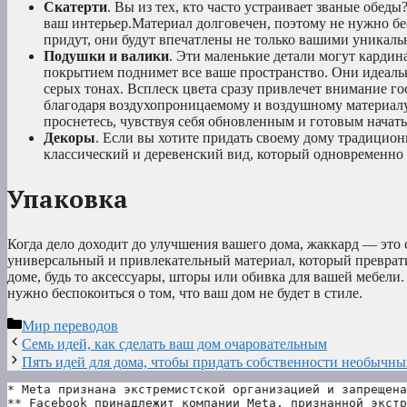
Скатерти
. Вы из тех, кто часто устраивает званые обе
ваш интерьер.Материал долговечен, поэтому не нужно бес
придут, они будут впечатлены не только вашими уникал
Подушки и валики
. Эти маленькие детали могут карди
покрытием поднимет все ваше пространство. Они идеаль
серых тонах. Всплеск цвета сразу привлечет внимание г
благодаря воздухопроницаемому и воздушному материалу
проснетесь, чувствуя себя обновленным и готовым начать
Декоры
. Если вы хотите придать своему дому традицион
классический и деревенский вид, который одновременно
Упаковка
Когда дело доходит до улучшения вашего дома, жаккард — это 
универсальный и привлекательный материал, который преврати
доме, будь то аксессуары, шторы или обивка для вашей мебели.
нужно беспокоиться о том, что ваш дом не будет в стиле.
Рубрики
Мир переводов
Семь идей, как сделать ваш дом очаровательным
Пять идей для дома, чтобы придать собственности необычны
* Meta признана экстремистской организацией и запрещена
** Facebook принадлежит компании Meta, признанной экстр