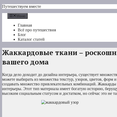
Перейти
Путешествуем вместе
к
содержимому
Меню
Главная
Всё про путешествия
Блог
Каталог статей
Жаккардовые ткани – роскошн
вашего дома
Когда дело доходит до дизайна интерьера, существует множест
можете выбирать из множества текстур, узоров, цветов, форм 
создавать множество привлекательных комбинаций. Жаккарды
интерьеры. Этот тип материала имеет богатую историю, берущу
высоким социальным статусом и достатком, но сейчас это не та