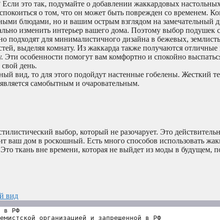
ды? Если это так, подумайте о добавлении жаккардовых настольны
покоиться о том, что он может быть поврежден со временем. Ко
ьными блюдами, но и вашим острым взглядом на замечательный д
нально изменить интерьер вашего дома. Поэтому выбор подушек
но подходят для минималистичного дизайна в бежевых, землист
остей, выделяя комнату. Из жаккарда также получаются отличные
. Эти особенности помогут вам комфортно и спокойно выспаться
 свой день.
ный вид, то для этого подойдут настенные гобелены. Жесткий те
 является самобытным и очаровательным.
стилистический выбор, который не разочарует. Это действитель
т ваш дом в роскошный. Есть много способов использовать жак
 Это ткань вне времени, которая не выйдет из моды в будущем, п
й вид
 в РФ
емистской организацией и запрещенной в РФ