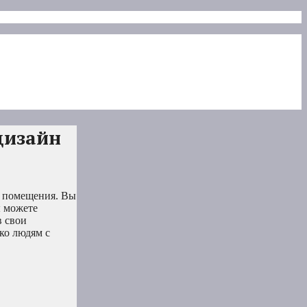
дизайн
е помещения. Вы
ы можете
в свои
ко людям с