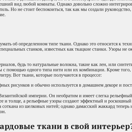
нешний вид любой комнаты. Однако довольно сложно интегриро
тиль. Но не стоит беспокоиться, так как мы создали руководство,
ие.
мать об определенном типе ткани. Однако это относится к техни
специальных станков, известных как ткацкие станки. Узоры не 
иалов, будь то натуральные волокна, такие как лен, или синтет
ны с помощью одного типа нити или их комбинации. Кроме того,
итру. Вот ткани, которые получаются в процессе:
ьефных рисунков и обычно используется в домашнем декоре и пос
а Византийской империи. Он необратим и имеет слегка рельефный
лее и толще, а рельефные узоры создают эффектный и роскошный
ла соткана из шелковых нитей; однако дамасский жаккард теперь 
он.
рдовые ткани в свой интерьер