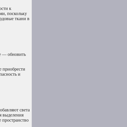
ости к
ми, поскольку
рдовые ткани в
ие — обновить
е приобрести
пасность и
обавляют света
я выделения
е пространство