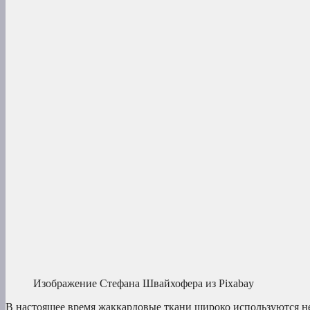
Изображение Стефана Швайхофера из Pixabay
В настоящее время жаккардовые ткани широко используются не 