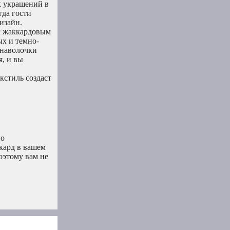
х украшений в
гда гости
изайн.
 с жаккардовым
ых и темно-
 наволочки
, и вы
кстиль создаст
но
кард в вашем
оэтому вам не