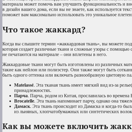
материала может помочь вам улучшить функциональность и в
в дизайн вашего дома, если вы не знаете, как используется текс
поможет вам максимально использовать это уникальное плетен
Что такое жаккард?
Когда вы слышите термин «жаккардовая ткань», вы можете поду
которая создает различные ткани и сложные узоры с помощью 
не печатаются на материале – они вплетены в него.
Жаккардовые ткани могут быть изготовлены из различных матер
такие как нейлон или полиэстер. Они также могут быть сотка
быть одного оттенка или включать разнообразную цветовую пал
Matelassé
. Эта тканая ткань имеет мягкий вид из-за рел
принадлежностях.
Парча
. Парча, родом из Китая, прославилась во времен
Brocatelle
. Эта ткань напоминает парчу, однако она тяже
Дамаск
. Эта ткань происходит из Дамаска и когда-то бы
из льняных, хлопчатобумажных или синтетических волок
Как вы можете включить жакка