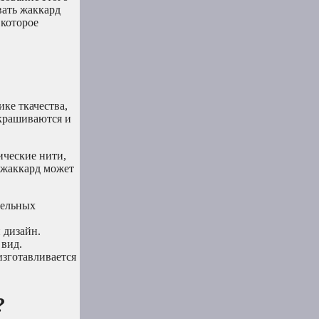
вать жаккард
 которое
ке ткачества,
окрашиваются и
ические нити,
 жаккард может
тельных
 дизайн.
 вид.
изготавливается
?