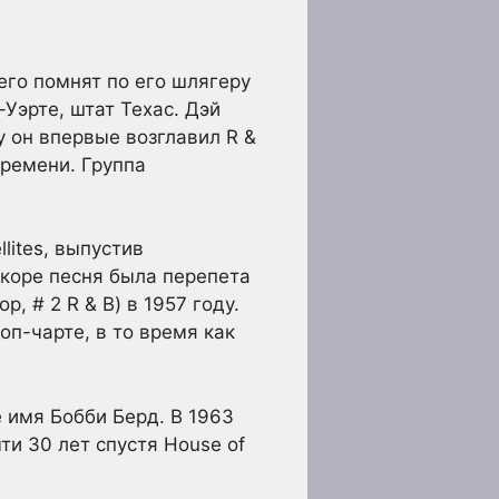
его помнят по его шлягеру
-Уэрте, штат Техас. Дэй
у он впервые возглавил R &
времени. Группа
lites, выпустив
Вскоре песня была перепета
, # 2 R & B) в 1957 году.
оп-чарте, в то время как
е имя Бобби Берд. В 1963
ти 30 лет спустя House of