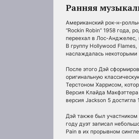
Ранняя музыкаль
Американский рок-н-ролльн
“Rockin Robin” 1958 года, 
переехал в Лос-Анджелес, ш
B группу Hollywood Flames
наслаждалась некоторыми хи
После этого Дэй сформирова
оригинальную классическую 
Терстоном Харрисом, которы
Версия Клайда Макфэттера 
версия Jackson 5 достигла 
Дэй также был участником 
году дуэт записал небольшо
Pain в их прорывном сингле