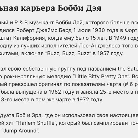
ная карьера Бобби Дэя
ый и R & B музыкант Бобби Дэй, которого больше вс
родился Роберт Джеймс Берд 1 июля 1930 года в Форт
тат Калифорния, когда ему было 15 лет. В 1949 год
, одну из лучших исполнителей Лос-Анджелеса того 
тами, включая “Buzz, Buzz, Buzz” в 1957 году.
л свою собственную группу под названием the Satel
рок-н-ролльную мелодию “Little Bitty Pretty One”. 
й превзошел оригинал по показателям чарта (# 6 pop
была выпущена в 1962 году и заняла 25-е место в п
13-го места в том же чарте в 1972 году.
дуэта Боб и Эрл, где он использовал свое настояще
й хит “Harlem Shuffle”, который был сэмплирован поч
 “Jump Around”.