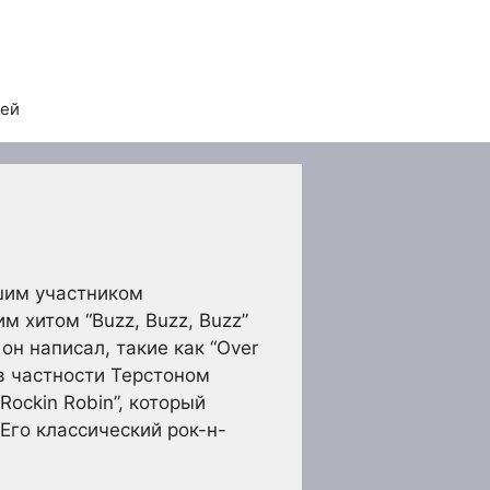
тей
шим участником
 хитом “Buzz, Buzz, Buzz”
 он написал, такие как “Over
, в частности Терстоном
ockin Robin”, который
 Его классический рок-н-