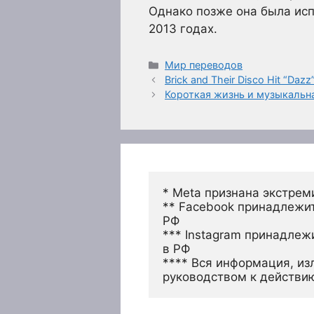
Однако позже она была исп
2013 годах.
Рубрики
Мир переводов
Brick and Their Disco Hit “Dazz
Короткая жизнь и музыкальн
* Meta признана экстрем
** Facebook принадлежит
РФ
*** Instagram принадлеж
в РФ 
**** Вся информация, из
руководством к действи