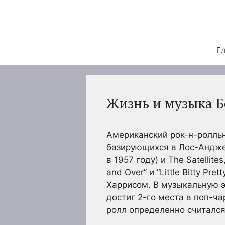
Перейти
к
содержимому
Гл
Жизнь и музыка Б
Американский рок-н-ролльн
базирующихся в Лос-Анджел
в 1957 году) и The Satellit
and Over” и “Little Bitty P
Харрисом. В музыкальную эп
достиг 2-го места в поп-ча
ролл определенно считалс