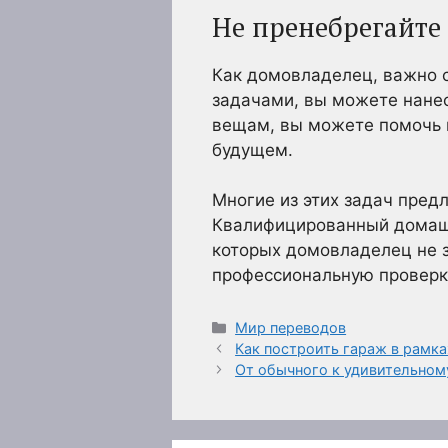
Не пренебрегайте
Как домовладелец, важно 
задачами, вы можете нанес
вещам, вы можете помочь 
будущем.
Многие из этих задач пред
Квалифицированный домашн
которых домовладелец не з
профессиональную проверк
Рубрики
Мир переводов
Как построить гараж в рамк
От обычного к удивительному