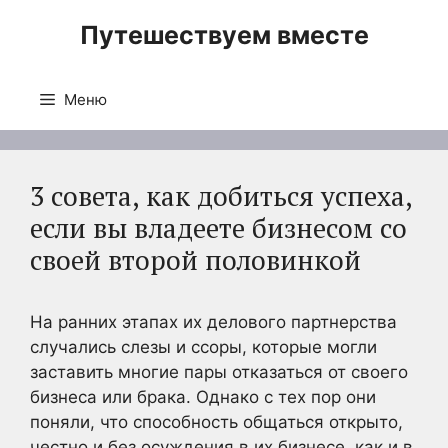
Перейти
Путешествуем вместе
к
содержимому
Меню
3 совета, как добиться успеха,
если вы владеете бизнесом со
своей второй половинкой
На ранних этапах их делового партнерства
случались слезы и ссоры, которые могли
заставить многие пары отказаться от своего
бизнеса или брака. Однако с тех пор они
поняли, что способность общаться открыто,
честно и без осуждения в их бизнесе, как и в