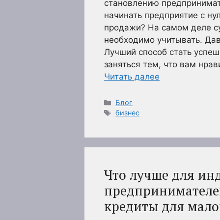
становлению предпринимат
начинать предприятие с ну
продажи? На самом деле с
необходимо учитывать. Дав
Лучший способ стать успе
заняться тем, что вам нрав
Читать далее
Рубрики
Блог
Метки
бизнес
Что лучше для ин
предпринимателе
кредиты для мало