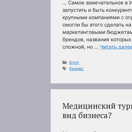
… Самое замечательное в И
запустить и быть конкурен
крупными компаниями с ог
смогли бы этого сделать н
маркетинговыми бюджетам
брендов, названия которых
сложной, но …
Читать дале
Рубрики
Блог
Метки
бизнес
Медицинский тури
вид бизнеса?