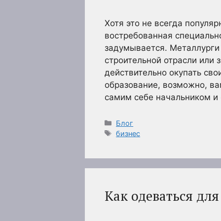
Хотя это не всегда популя
востребованная специально
задумывается. Металлурги 
строительной отрасли или 
действительно окупать сво
образование, возможно, ва
самим себе начальником и
Рубрики
Блог
Метки
бизнес
Как одеваться для