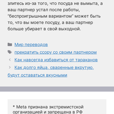
злитесь из-за того, что посуда не вымыта, а
ваш партнер устал после работы,
“беспроигрышным вариантом” может быть
то, что вы моете посуду, а ваш партнер
больше убирает в свой выходной.
Рубрики
Мир переводов
Метки
прекратить ссору со своим партнером
Как навсегда избавиться от тараканов
Как долго яйца, сваренные вкрутую,
будут оставаться вкусными
* Meta признана экстремистской 
организацией и запрещена в РФ