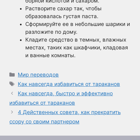
борной кислотой и сахаром.
Растворите сахар так, чтобы
образовалась густая паста.
Сформируйте ее в небольшие шарики и
разложите по дому.
Кладите средство в темных, влажных
местах, таких как шкафчики, кладовая
и ванные комнаты.
Рубрики
Мир переводов
Метки
Как навсегда избавиться от тараканов
Как навсегда, быстро и эффективно
избавиться от тараканов
4 Действенных совета, как прекратить
ссору со своим партнером