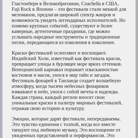
Гластонбери в Великобритании, Coachella в США,
Fuji Rock в Японии – эти фестивали стали меккой для
меломанов, предлагая широкий спектр жанров и
возможность увидеть легендарных исполнителей. Но
помимо крупных событий, существуют и более
камерные, аутентичные праздники, где можно
услышать народные инструменты и традиционные
песни, передающиеся из поколения в поколение.
Краски фестивалей ослепляют и восхищают.
Индийский Холи, известный как фестиваль красок,
превращает улицы в бурлящее море ярких оттенков.
Венецианский карнавал поражает изысканностью
костюмов и масок, унося в мир тайн и загадок.
Фестиваль фонарей в Таиланде создает волшебную
атмосферу, когда тысячи небесных фонариков
взмывают в небо, унося с собой мечты и надежды.
Каждая страна, каждый регион вносит свои
уникальные краски в палитру мировых фестивалей,
отражая свою историю и культуру.
Эмоции, которые дарят фестивали, непередаваемы.
Это чувство единения с толпой, когда все вместе
танцуют под любимую музыку. Это восхищение от
увиденных представлений и перформансов. Это