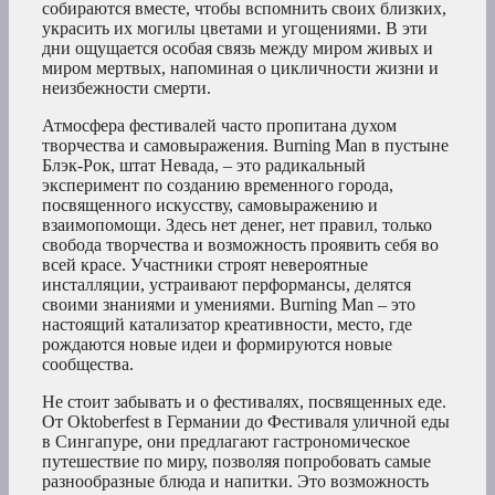
собираются вместе, чтобы вспомнить своих близких,
украсить их могилы цветами и угощениями. В эти
дни ощущается особая связь между миром живых и
миром мертвых, напоминая о цикличности жизни и
неизбежности смерти.
Атмосфера фестивалей часто пропитана духом
творчества и самовыражения. Burning Man в пустыне
Блэк-Рок, штат Невада, – это радикальный
эксперимент по созданию временного города,
посвященного искусству, самовыражению и
взаимопомощи. Здесь нет денег, нет правил, только
свобода творчества и возможность проявить себя во
всей красе. Участники строят невероятные
инсталляции, устраивают перформансы, делятся
своими знаниями и умениями. Burning Man – это
настоящий катализатор креативности, место, где
рождаются новые идеи и формируются новые
сообщества.
Не стоит забывать и о фестивалях, посвященных еде.
От Oktoberfest в Германии до Фестиваля уличной еды
в Сингапуре, они предлагают гастрономическое
путешествие по миру, позволяя попробовать самые
разнообразные блюда и напитки. Это возможность