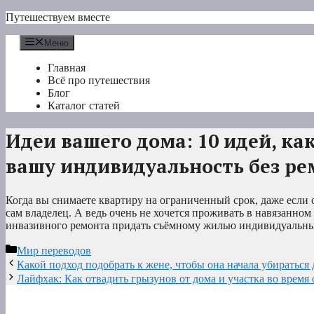
Перейти
Путешествуем вместе
к
содержимому
Меню
Главная
Всё про путешествия
Блог
Каталог статей
Идеи вашего дома: 10 идей, ка
вашу индивидуальность без ре
Когда вы снимаете квартиру на ограниченный срок, даже если о
сам владелец. А ведь очень не хочется проживать в навязанном
инвазивного ремонта придать съёмному жилью индивидуальны
Рубрики
Мир переводов
Какой подход подобрать к жене, чтобы она начала убираться
Лайфхак: Как отвадить грызунов от дома и участка во время