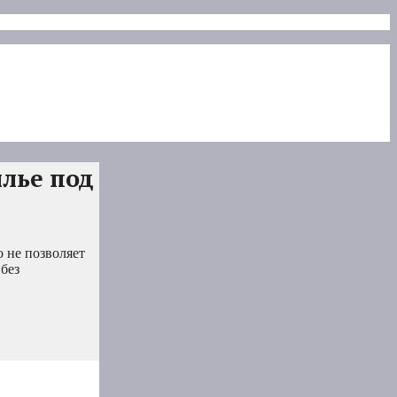
илье под
о не позволяет
 без