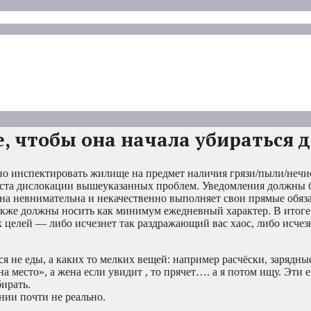
, чтобы она начала убираться 
но инспектировать жилище на предмет наличия грязи/пыли/нечис
еста дислокации вышеуказанных проблем. Уведомления должны 
на невнимательна и некачественно выполняет свои прямые обяз
акже должны носить как минимум ежедневный характер. В итог
х целей — либо исчезнет так раздражающий вас хаос, либо исчез
 не еды, а каких то мелких вещей: например расчёски, зарядные
«на место», а жена если увидит , то прячет…. а я потом ищу. Эти 
бирать.
нии почти не реально.