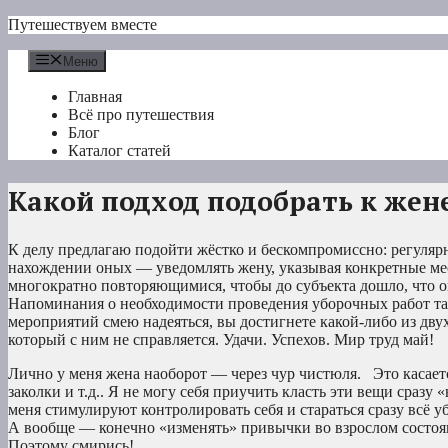
Перейти
Путешествуем вместе
к
содержимому
Меню
Главная
Всё про путешествия
Блог
Каталог статей
Какой подход подобрать к жене
К делу предлагаю подойти жёстко и бескомпромиссно: регуляр
нахождении оных — уведомлять жену, указывая конкретные м
многократно повторяющимися, чтобы до субъекта дошло, что о
Напоминания о необходимости проведения уборочных работ т
мероприятий смею надеяться, вы достигнете какой-либо из дву
который с ним не справляется. Удачи. Успехов. Мир труд май!
Лично у меня жена наоборот — через чур чистюля. Это касается
заколки и т.д.. Я не могу себя приучить класть эти вещи сразу 
меня стимулируют контролировать себя и стараться сразу всё у
А вообще — конечно «изменять» привычки во взрослом состоя
Поэтому смирись!