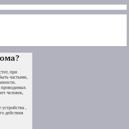
дома?
тот, при
быть частыми,
анности.
е проводимых
нет человек,
 устройства ,
его действия