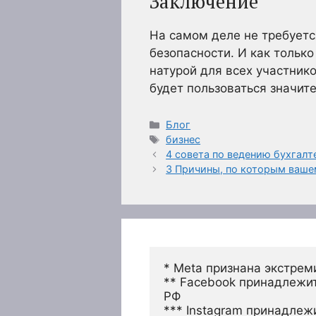
Заключение
На самом деле не требуетс
безопасности. И как только
натурой для всех участнико
будет пользоваться значит
Рубрики
Блог
Метки
бизнес
4 совета по ведению бухгалт
3 Причины, по которым ваше
* Meta признана экстрем
** Facebook принадлежит
РФ
*** Instagram принадлеж