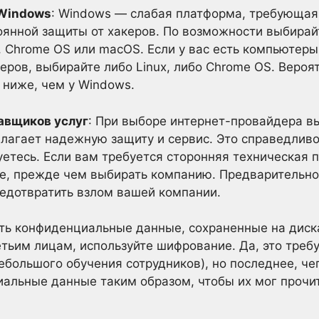
 Windows
: Windows — слабая платформа, требующая
оянной защиты от хакеров. По возможности выбирай
x, Chrome OS или macOS. Если у вас есть компьютеры
еров, выбирайте либо Linux, либо Chrome OS. Вероя
 ниже, чем у Windows.
авщиков услуг
: При выборе интернет-провайдера в
едлагает надежную защиту и сервис. Это справедлив
уетесь. Если вам требуется сторонняя техническая 
е, прежде чем выбирать компанию. Предварительн
едотвратить взлом вашей компании.
есть конфиденциальные данные, сохраненные на дис
етьим лицам, используйте шифрование. Да, это треб
большого обучения сотрудников), но последнее, чег
иальные данные таким образом, чтобы их мог проч