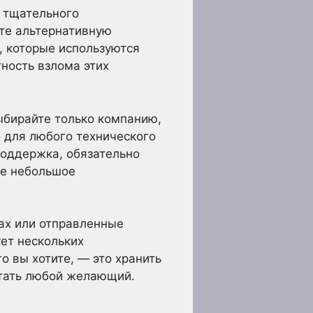
 тщательного
те альтернативную
, которые используются
тность взлома этих
ыбирайте только компанию,
о для любого технического
поддержка, обязательно
ое небольшое
ках или отправленные
ует нескольких
о вы хотите, — это хранить
итать любой желающий.