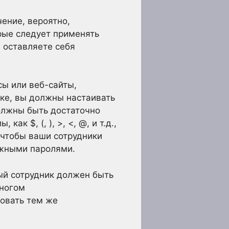
ение, вероятно,
рые следует применять
 оставляете себя
сы или веб-сайты,
ке, вы должны настаивать
должны быть достаточно
к $, (, ), >, <, @, и т.д.,
 чтобы ваши сотрудники
ежными паролями.
дый сотрудник должен быть
многом
овать тем же