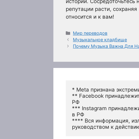
истории. Сосредоточьтесь н
репутации расти, сохраняя
относится и к вам!
Рубрики
Мир переводов
Музыкальное кладбище
Почему Музыка Важна Для Н
* Meta признана экстрем
** Facebook принадлежит
РФ
*** Instagram принадлеж
в РФ 
**** Вся информация, из
руководством к действи