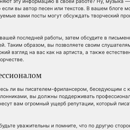
няют эту информацию в своей работе? Ну, музыка —
 если вы автор песен или текстов. В вашем блоге м
куемые вами посты могут обсуждать творческий про
вашей последней работы, затем обсудите в письме
ей. Таким образом, вы позволяете своим слушателям
окий взгляд на вас как на артиста, а также естеств
орчестве.
ессионалом
тесь ли вы писателем-фрилансером, беседующим с к
лонниками, вы должны поддерживать профессионал
есут вам огромный ущерб репутации, который писат
будьте уважительны и помните, что по другую сторон