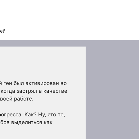
тей
й ген был активирован во
 когда застрял в качестве
воей работе.
гресса. Как? Ну, это то,
обов выделиться как