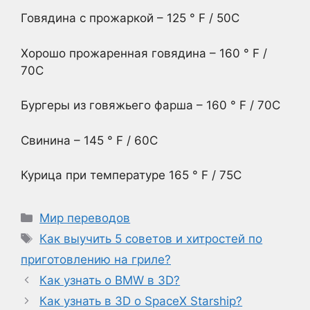
Говядина с прожаркой – 125 ° F / 50C
Хорошо прожаренная говядина – 160 ° F /
70C
Бургеры из говяжьего фарша – 160 ° F / 70C
Свинина – 145 ° F / 60C
Курица при температуре 165 ° F / 75C
Рубрики
Мир переводов
Метки
Как выучить 5 советов и хитростей по
приготовлению на гриле?
Как узнать о BMW в 3D?
Как узнать в 3D о SpaceX Starship?