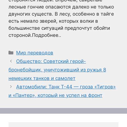
лесные гончие опасаются далеко не только
двуногих существ. В лесу, особенно в тайге
есть немало зверей, которых волки в
большинстве ситуаций предпочтут обойти
стороной.Подробнее..
Рубрики
Мир переводов
Общество: Советский герой-
бронебойщик, уничтоживший из ружья 8
немецких танков и самолет
Автомобили: Танк Т-44 — гроза «Тигров»
и «Пантер», который не успел на фронт