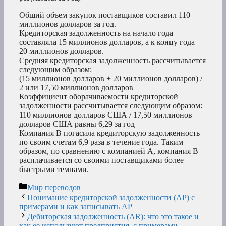
Общий объем закупок поставщиков составил 110
миллионов долларов за год.
Кредиторская задолженность на начало года
составляла 15 миллионов долларов, а к концу года —
20 миллионов долларов.
Средняя кредиторская задолженность рассчитывается
следующим образом:
(15 миллионов долларов + 20 миллионов долларов) /
2 или 17,50 миллионов долларов
Коэффициент оборачиваемости кредиторской
задолженности рассчитывается следующим образом:
110 миллионов долларов США / 17,50 миллионов
долларов США равны 6,29 за год
Компания B погасила кредиторскую задолженность
по своим счетам 6,9 раза в течение года. Таким
образом, по сравнению с компанией A, компания B
расплачивается со своими поставщиками более
быстрыми темпами.
Рубрики
Мир переводов
Понимание кредиторской задолженности (AP) с
примерами и как записывать AP
Дебиторская задолженность (AR): что это такое и
как ее используют предприятия, с примерами